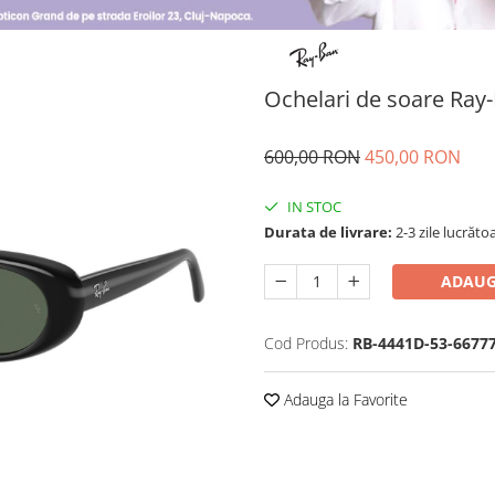
Ochelari de soare Ra
600,00 RON
450,00 RON
IN STOC
Durata de livrare:
2-3 zile lucrăto
ADAUG
Cod Produs:
RB-4441D-53-6677
Adauga la Favorite