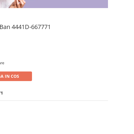
y-Ban 4441D-667771
are
A IN COS
71