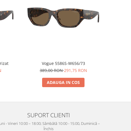
-25%
arizat
Vogue 5586S-W656/73
N
389,00 RON
291,75 RON
38
ADAUGA IN COS
SUPORT CLIENTI
uni - Vineri 10:00 – 18:00; Sâmbătă 10:00 - 15:00, Duminică –
Închis