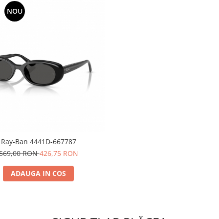
NOU
Ray-Ban 4441D-667787
569,00 RON
426,75 RON
ADAUGA IN COS