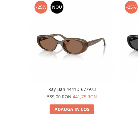
-25%
NOU
-25%
People
Polar
Pull & Bear
Tommy Hilfiger
Tonny
Vogue
Ray-Ban 4441D-677973
589,00 RON
441,75 RON
ADAUGA IN COS