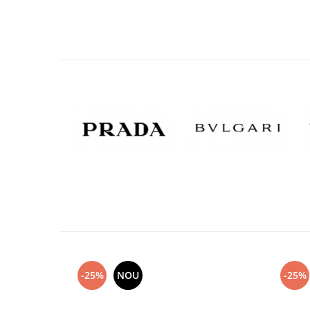
-25%
NOU
-25%