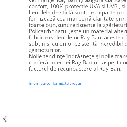
Cartier
Vogue
Armani Exchange
confort, 100% protecție UVA și UVB , și 
Miu Miu
Benetton
Lentilele de sticlă sunt de departe un
BRANDURI POPULARE
Bergman Sun
furnizează cea mai bună claritate prin 
Aria
Christie's
foarte bun,sunt rezistente la zgârieturi
Policatrbonatul ,este un material altern
Armani Exchange
Mango Sun
fabricarea lentilelor Ray Ban ,acestea f
Baltica
Orange
subțiri și cu un o rezistență incredibi
Benetton
Polar
zgârieturilor.
Bergman
Tonny Sun
Noile tendințe îndrăznețe și noile tra
Carrera
TRATAMENT LENTILA
conferă colectiei Ray Ban un aspect c
factorul de recunoaștere al Ray-Ban.”
Chili & Co
Culoare uniforma
Christie's
Oglinda
Diesse
Informatii conformitate produs
Polarizat
Hackett
Degrade
Karen Millen
Luca
Mango
Nordik
Orange