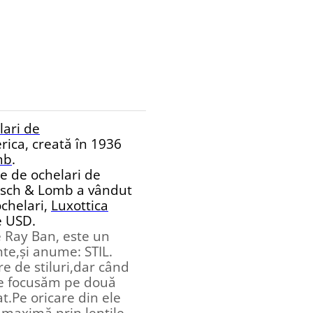
lari de
rica, creată în 1936
mb
.
le de ochelari de
ausch & Lomb a vândut
ochelari,
Luxottica
e USD.
 Ray Ban, este un
nte,și anume: STIL.
e de stiluri,dar când
ne focusăm pe două
at.Pe oricare din ele
e maximă prin lentile,