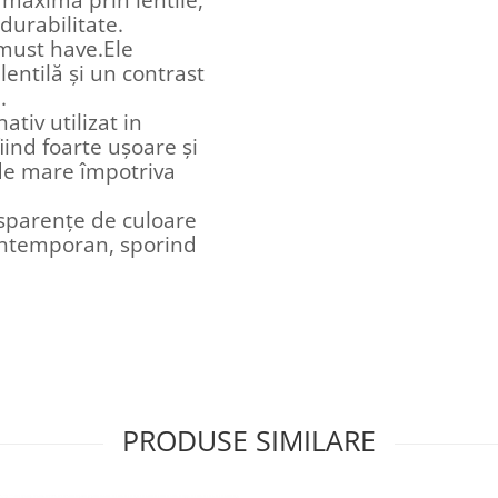
durabilitate.
 must have.Ele
lentilă și un contrast
.
ativ utilizat in
iind foarte ușoare și
l de mare împotriva
nsparențe de culoare
ontemporan, sporind
PRODUSE SIMILARE