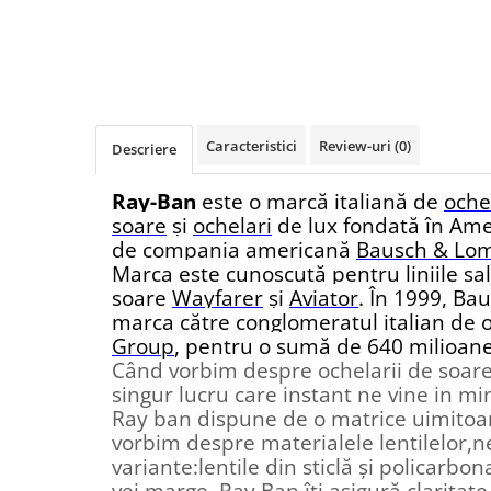
Guess
Jimmy Choo
People
Hugo Boss
Maui Jim
Persol
Jimmy Choo
Michael Kors
Polar
Michael Kors
Mont Blanc
Mont Blanc
Oakley
Pull&Bear
Caracteristici
Review-uri
(0)
Oakley
Persol
Descriere
Ray Ban
Persol
Ray-Ban
Saint Laurent
Ray-Ban
este o marcă italiană de
oche
Ralph
Silhouette
soare
și
ochelari
de lux fondată în Ame
Scotch&Soda
Ray-Ban
Saint Laurent
de compania americană
Bausch & Lo
Silhouette
Scotch & Soda
Swarovski
Marca este cunoscută pentru liniile sa
Swarovski
Silhouette
Ted Baker
soare
Wayfarer
și
Aviator
. În 1999, B
marca către conglomeratul italian de 
Ted Baker
Tom Ford
Ted Baker
Group
, pentru o sumă de 640 milioan
Tom Ford
Versace
Tom Ford
Când vorbim despre ochelarii de soare
Versace
Vogue
singur lucru care instant ne vine in mi
Tommy Hilfiger
Saint Laurent
Prada
Ray ban dispune de o matrice uimitoar
Tonny
Swarovski
Miu Miu
vorbim despre materialele lentilelor,
Versace
Prada
BRANDURI POPULARE
variante:lentile din sticlă și policarbon
vei marge ,Ray Ban îți asigură claritat