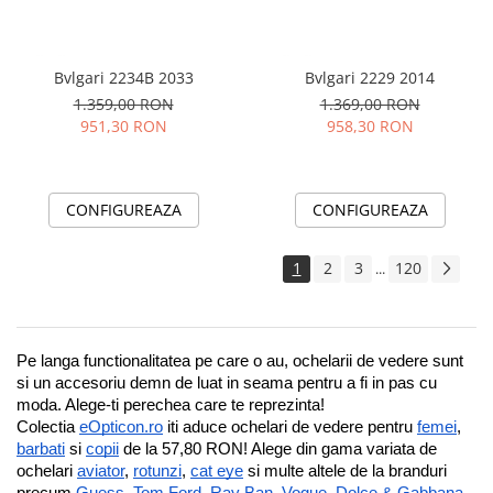
Bvlgari 2234B 2033
Bvlgari 2229 2014
1.359,00 RON
1.369,00 RON
951,30 RON
958,30 RON
CONFIGUREAZA
CONFIGUREAZA
1
2
3
120
...
Pe langa functionalitatea pe care o au, ochelarii de vedere sunt 
si un accesoriu demn de luat in seama pentru a fi in pas cu 
moda. Alege-ti perechea care te reprezinta!
Colectia 
eOpticon.ro
 iti aduce ochelari de vedere pentru 
femei
, 
barbati
 si 
copii
 de la 57,80 RON! Alege din gama variata de 
ochelari 
aviator
, 
rotunzi
, 
cat eye
 si multe altele de la branduri 