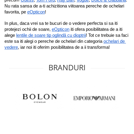
precum 
Guess
, 
Tom Ford
, 
Ray Ban
, 
Vogue
, 
Dolce & Gabbana
.
Nu rata sansa de a-ti achizitiona viitoarea pereche de ochelari 
favorita, pe 
eOpticon
!
In plus, daca vrei sa te bucuri de o vedere perfecta si sa iti 
protejezi ochii de soare, 
eOpticon
 iti ofera posibilitatea de a iti 
alege 
lentile de soare tip oglindă cu dioptrii
! Tot ce trebuie sa faci 
este sa iti alegi o pereche de ochelari din categoria 
ochelari de 
vedere
, iar noi iti oferim posibilitatea de a ii transforma!
BRANDURI