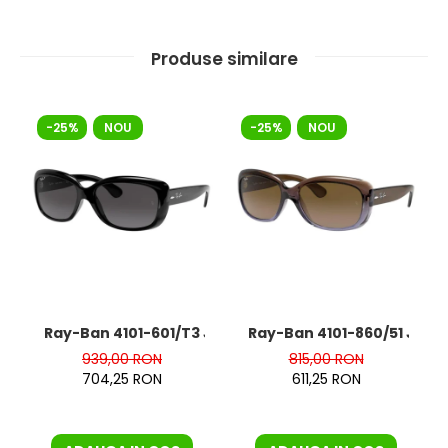
Produse similare
-25%
NOU
-25%
NOU
Ray-Ban 4101-601/T3 Jackie Ohh
Ray-Ban 4101-860/51 Jack
939,00 RON
815,00 RON
704,25 RON
611,25 RON