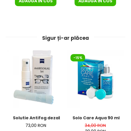
ADAUGA IN COS
ADAUGA IN COS
Sigur ți-ar plăcea
-15%
Solutie Antifog dezaburire + laveta de la Zeiss – KIT
Solo Care Aqua 90 ml
73,00 RON
34,00 RON