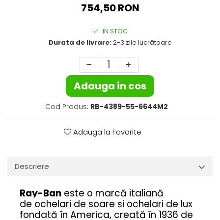
Guess
Jimmy Choo
754,50 RON
People
Hugo Boss
Maui Jim
Persol
Jimmy Choo
Michael Kors
IN STOC
Polar
Michael Kors
Mont Blanc
Durata de livrare:
2-3 zile lucrătoare
Mont Blanc
Oakley
Pull&Bear
Oakley
Persol
Ray Ban
Persol
Ray-Ban
Adauga in cos
Saint Laurent
Ralph
Silhouette
Scotch&Soda
Ray-Ban
Saint Laurent
Cod Produs:
RB-4389-55-6644M2
Silhouette
Scotch & Soda
Swarovski
Swarovski
Silhouette
Ted Baker
Adauga la Favorite
Ted Baker
Tom Ford
Ted Baker
Tom Ford
Versace
Tom Ford
Descriere
Versace
Vogue
Tommy Hilfiger
Saint Laurent
Prada
Tonny
Ray-Ban
este o marcă italiană
Swarovski
Miu Miu
de
ochelari de soare
și
ochelari
de lux
Versace
Prada
BRANDURI POPULARE
fondată în America, creată în 1936 de