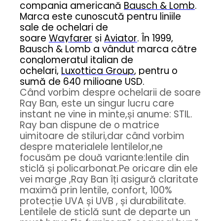
Cartier
Vogue
Armani Exchange
compania americană
Bausch & Lomb
.
Miu Miu
Marca este cunoscută pentru liniile
Benetton
sale de ochelari de
BRANDURI POPULARE
Bergman Sun
soare
Wayfarer
și
Aviator
. În 1999,
Aria
Christie's
Bausch & Lomb a vândut marca către
Armani Exchange
Mango Sun
conglomeratul italian de
Baltica
Orange
ochelari,
Luxottica Group
, pentru o
Benetton
Polar
sumă de 640 milioane USD.
Când vorbim despre ochelarii de soare
Bergman
Tonny Sun
Ray Ban, este un singur lucru care
Carrera
TRATAMENT LENTILA
instant ne vine in minte,și anume: STIL.
Chili & Co
Culoare uniforma
Ray ban dispune de o matrice
Christie's
Oglinda
uimitoare de stiluri,dar când vorbim
Diesse
despre materialele lentilelor,ne
Polarizat
focusăm pe două variante:lentile din
Hackett
Degrade
sticlă și policarbonat.Pe oricare din ele
Karen Millen
vei marge ,Ray Ban îți asigură claritate
Luca
maximă prin lentile, confort, 100%
Mango
protecție UVA și UVB , și durabilitate.
Nordik
Lentilele de sticlă sunt de departe un