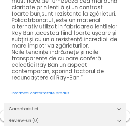
Orange
must have.Ele furnizează cea mai bună
claritate prin lentilă și un contrast
People
foarte bun,sunt rezistente la zgârieturi.
Polar
Policatrbonatul ,este un material
Pull & Bear
alternativ utilizat in fabricarea lentilelor
Tommy Hilfiger
Ray Ban ,acestea fiind foarte ușoare și
Tonny
subțiri și cu un o rezistență incredibil de
mare împotriva zgârieturilor.
Vogue
Noile tendințe îndrăznețe și noile
transparențe de culoare conferă
colectiei Ray Ban un aspect
contemporan, sporind factorul de
recunoaștere al Ray-Ban.”
Informatii conformitate produs
Caracteristici
Review-uri
(0)