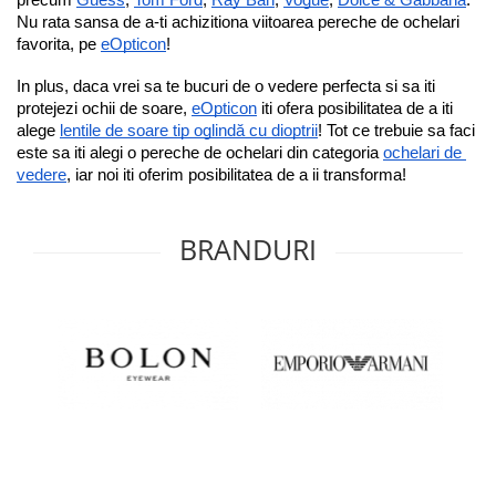
precum 
Guess
, 
Tom Ford
, 
Ray Ban
, 
Vogue
, 
Dolce & Gabbana
.
Nu rata sansa de a-ti achizitiona viitoarea pereche de ochelari 
favorita, pe 
eOpticon
!
In plus, daca vrei sa te bucuri de o vedere perfecta si sa iti 
protejezi ochii de soare, 
eOpticon
 iti ofera posibilitatea de a iti 
alege 
lentile de soare tip oglindă cu dioptrii
! Tot ce trebuie sa faci 
este sa iti alegi o pereche de ochelari din categoria 
ochelari de 
vedere
, iar noi iti oferim posibilitatea de a ii transforma!
BRANDURI