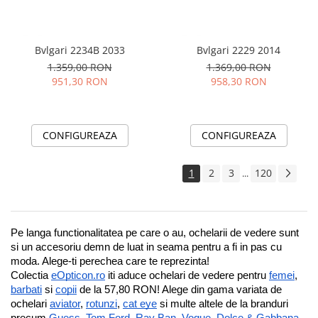
Bvlgari 2234B 2033
Bvlgari 2229 2014
1.359,00 RON
1.369,00 RON
951,30 RON
958,30 RON
CONFIGUREAZA
CONFIGUREAZA
1
2
3
120
...
Pe langa functionalitatea pe care o au, ochelarii de vedere sunt 
si un accesoriu demn de luat in seama pentru a fi in pas cu 
moda. Alege-ti perechea care te reprezinta!
Colectia 
eOpticon.ro
 iti aduce ochelari de vedere pentru 
femei
, 
barbati
 si 
copii
 de la 57,80 RON! Alege din gama variata de 
ochelari 
aviator
, 
rotunzi
, 
cat eye
 si multe altele de la branduri 