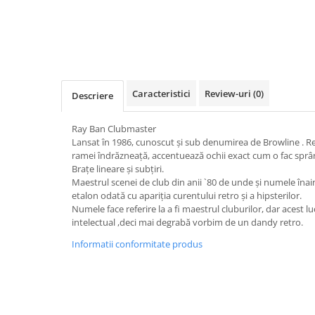
Guess
Jimmy Choo
People
Hugo Boss
Maui Jim
Persol
Jimmy Choo
Michael Kors
Polar
Michael Kors
Mont Blanc
Mont Blanc
Oakley
Pull&Bear
Caracteristici
Review-uri
(0)
Oakley
Persol
Descriere
Ray Ban
Persol
Ray-Ban
Saint Laurent
Ray Ban Clubmaster
Ralph
Silhouette
Lansat în 1986, cunoscut și sub denumirea de Browline . R
Scotch&Soda
Ray-Ban
Saint Laurent
ramei îndrăzneață, accentuează ochii exact cum o fac sprâ
Silhouette
Scotch & Soda
Swarovski
Brațe lineare și subțiri.
Maestrul scenei de club din anii `80 de unde și numele îna
Swarovski
Silhouette
Ted Baker
etalon odată cu apariția curentului retro și a hipsterilor.
Ted Baker
Tom Ford
Ted Baker
Numele face referire la a fi maestrul cluburilor, dar acest l
intelectual ,deci mai degrabă vorbim de un dandy retro.
Tom Ford
Versace
Tom Ford
Versace
Vogue
Informatii conformitate produs
Tommy Hilfiger
Saint Laurent
Prada
Tonny
Swarovski
Miu Miu
Versace
Prada
BRANDURI POPULARE