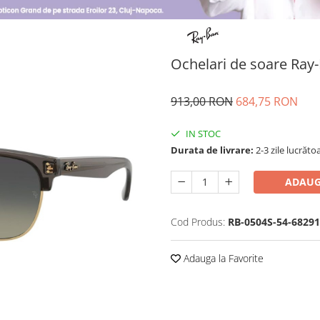
Ochelari de soare Ray
913,00 RON
684,75 RON
IN STOC
Durata de livrare:
2-3 zile lucrăto
ADAUG
Cod Produs:
RB-0504S-54-6829
Adauga la Favorite