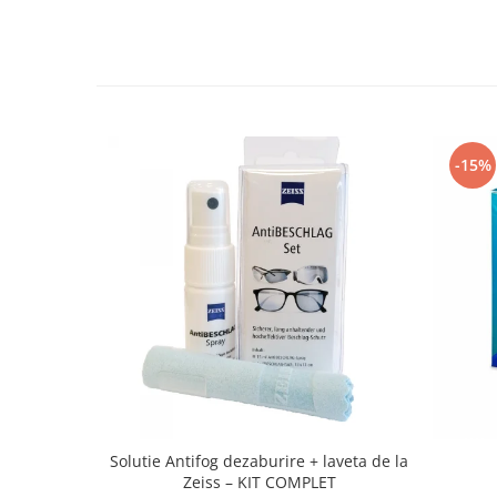
People
Polar
Pull & Bear
Tommy Hilfiger
Tonny
-15%
Vogue
Solutie Antifog dezaburire + laveta de la
Zeiss – KIT COMPLET