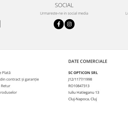
SOCIAL
Urmareste-ne in social media
L
DATE COMERCIALE
 Plată
SC OPTICON SRL
din contract și garanție
J12/1177/1998
e Retur
RO10847313
Produselor
Iuliu Hatieganu 13
Cluj-Napoca, Cluj