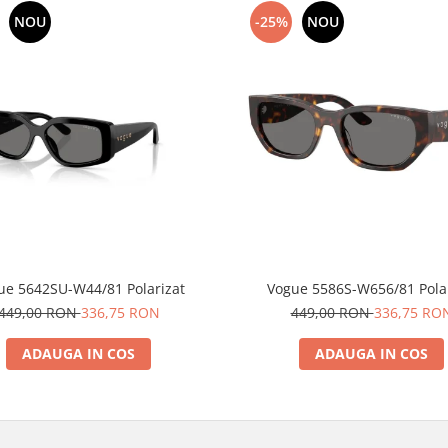
NOU
-25%
NOU
ue 5642SU-W44/81 Polarizat
Vogue 5586S-W656/81 Pol
449,00 RON
336,75 RON
449,00 RON
336,75 RO
ADAUGA IN COS
ADAUGA IN COS