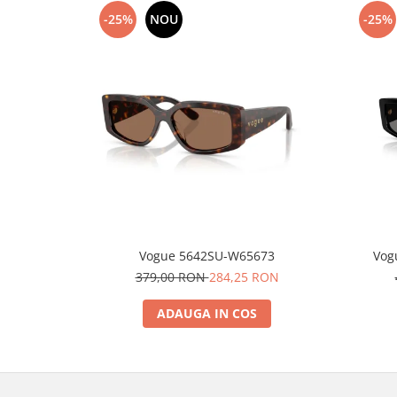
-25%
NOU
-25%
Vogue 5642SU-W65673
Vog
379,00 RON
284,25 RON
ADAUGA IN COS