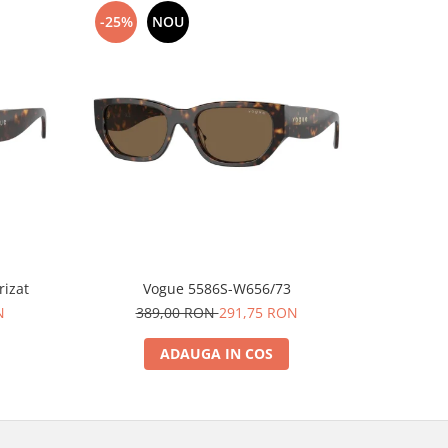
-25%
NOU
-25%
arizat
Vogue 5586S-W656/73
N
389,00 RON
291,75 RON
38
ADAUGA IN COS