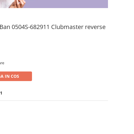
-Ban 0504S-682911 Clubmaster reverse
are
A IN COS
11