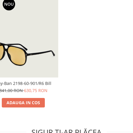
NOU
y-Ban 2198-60-901/R6 Bill
841,00 RON
630,75 RON
ADAUGA IN COS
SIGUR ȚI-AR PLĂCEA