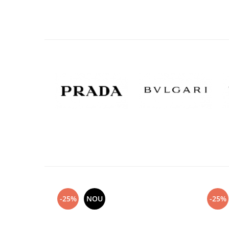
-25%
NOU
-25%