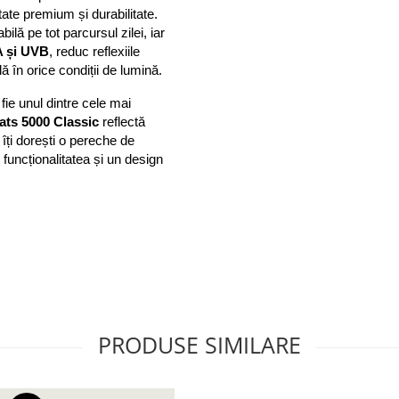
ate premium și durabilitate. 
ilă pe tot parcursul zilei, iar 
A și UVB
, reduc reflexiile 
ă în orice condiții de lumină.
fie unul dintre cele mai 
ats 5000 Classic
 reflectă 
perfect combinația dintre tradiție, inovație și stil. Dacă îți dorești o pereche de 
funcționalitatea și un design 
PRODUSE SIMILARE