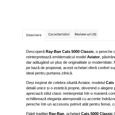
Guess
Jimmy Choo
People
Hugo Boss
Maui Jim
Persol
Jimmy Choo
Michael Kors
Polar
Michael Kors
Mont Blanc
Mont Blanc
Oakley
Pull&Bear
Caracteristici
Review-uri
(0)
Oakley
Persol
Descriere
Ray Ban
Persol
Ray-Ban
Saint Laurent
Ralph
Silhouette
Descoperă 
Ray-Ban Cats 5000 Classic
, o pereche d
Scotch&Soda
Ray-Ban
Saint Laurent
reinterpretează emblematicul model 
Aviator
, păstrân
Silhouette
Scotch & Soda
Swarovski
dar adăugând un plus de originalitate și modernitate. R
Swarovski
pe bază de propionat, acești ochelari oferă confort supe
Silhouette
Ted Baker
ideal pentru purtarea zilnică.
Ted Baker
Tom Ford
Ted Baker
Tom Ford
Versace
Deși inspirat de celebra siluetă Aviator, modelul 
Cats
Tom Ford
Versace
Vogue
detalii unice și o estetică proprie, devenind o alegere 
Tommy Hilfiger
apreciază stilul clasic reinterpretat într-o manieră c
Saint Laurent
Prada
echilibrează eleganța atemporală cu accente îndrăzn
Tonny
Swarovski
Miu Miu
pereche într-un accesoriu potrivit atât pentru femei, câ
Versace
Prada
BRANDURI POPULARE
Fideli tradiției 
Ray-Ban
, ochelarii 
Cats 5000 Classic
 