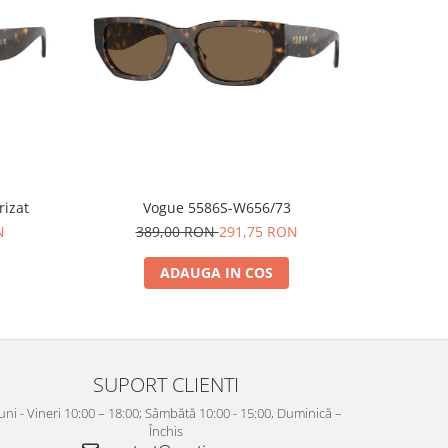
-25%
arizat
Vogue 5586S-W656/73
N
389,00 RON
291,75 RON
38
ADAUGA IN COS
SUPORT CLIENTI
uni - Vineri 10:00 – 18:00; Sâmbătă 10:00 - 15:00, Duminică –
Închis