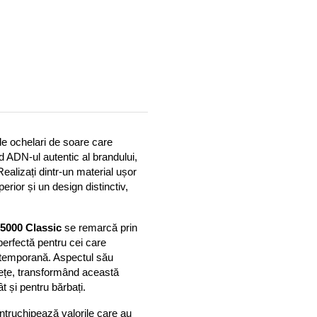
e ochelari de soare care 
d ADN-ul autentic al brandului, 
ealizați dintr-un material ușor 
rior și un design distinctiv, 
 5000 Classic
 se remarcă prin 
perfectă pentru cei care 
ontemporană. Aspectul său 
ețe, transformând această 
t și pentru bărbați.
întruchipează valorile care au 