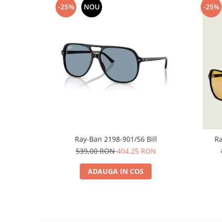
-25%
NOU
-25%
People
Polar
Pull & Bear
Tommy Hilfiger
Tonny
Vogue
Ray-Ban 2198-901/56 Bill
Ra
539,00 RON
404,25 RON
ADAUGA IN COS