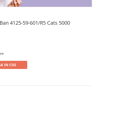
-Ban 4125-59-601/R5 Cats 5000
are
A IN COS