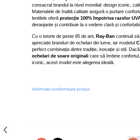
Cartier
Vogue
Armani Exchange
consacrat brandul la nivel mondial: design iconic, calit
Miu Miu
Benetton
Materialele de înaltă calitate asigură o purtare confortab
BRANDURI POPULARE
Bergman Sun
lentilele oferă 
protecție 100% împotriva razelor UV
deranjante și contribuie la o vedere clară și confortabil
Aria
Christie's
Armani Exchange
Mango Sun
Cu o istorie de peste 85 de ani, 
Ray-Ban
 continuă să 
Baltica
Orange
apreciate branduri de ochelari din lume, iar modelul 
C
Benetton
Polar
ochelari de soare originali
 care să îmbine confortul, 
Bergman
Tonny Sun
iconic, acest model este alegerea ideală.
Carrera
TRATAMENT LENTILA
Chili & Co
Culoare uniforma
Christie's
Oglinda
Informatii conformitate produs
Diesse
Polarizat
Hackett
Degrade
Karen Millen
Luca
Mango
Nordik
Orange