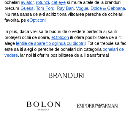
ochelari 
aviator
, 
rotunzi
, 
cat eye
 si multe altele de la branduri 
precum 
Guess
, 
Tom Ford
, 
Ray Ban
, 
Vogue
, 
Dolce & Gabbana
.
Nu rata sansa de a-ti achizitiona viitoarea pereche de ochelari 
favorita, pe 
eOpticon
!
In plus, daca vrei sa te bucuri de o vedere perfecta si sa iti 
protejezi ochii de soare, 
eOpticon
 iti ofera posibilitatea de a iti 
alege 
lentile de soare tip oglindă cu dioptrii
! Tot ce trebuie sa faci 
este sa iti alegi o pereche de ochelari din categoria 
ochelari de 
vedere
, iar noi iti oferim posibilitatea de a ii transforma!
BRANDURI