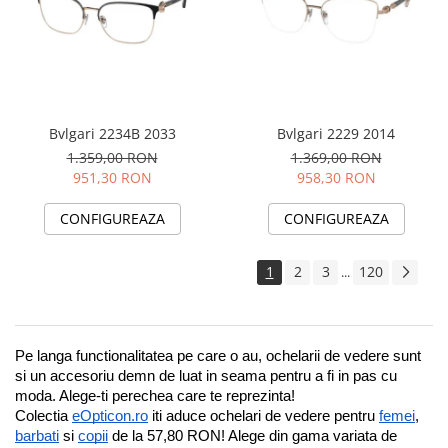
Bvlgari 2234B 2033
Bvlgari 2229 2014
1.359,00 RON
1.369,00 RON
951,30 RON
958,30 RON
CONFIGUREAZA
CONFIGUREAZA
1
2
3
120
...
Pe langa functionalitatea pe care o au, ochelarii de vedere sunt 
si un accesoriu demn de luat in seama pentru a fi in pas cu 
moda. Alege-ti perechea care te reprezinta!
Colectia 
eOpticon.ro
 iti aduce ochelari de vedere pentru 
femei
, 
barbati
 si 
copii
 de la 57,80 RON! Alege din gama variata de 