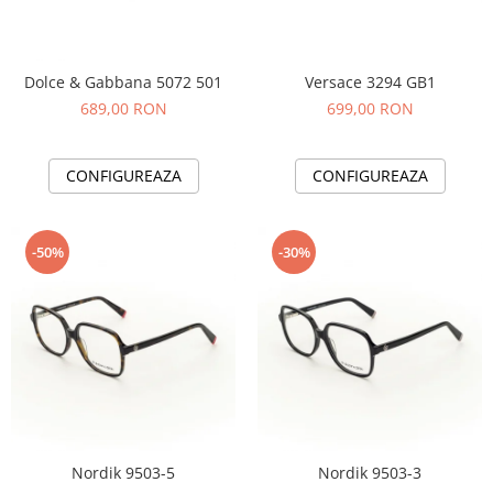
Cartier
Vogue
Armani Exchange
Miu Miu
Benetton
BRANDURI POPULARE
Bergman Sun
Versace 3294 GB1
Dolce & Gabbana 5072 501
Aria
Christie's
699,00 RON
689,00 RON
Armani Exchange
Mango Sun
Baltica
Orange
CONFIGUREAZA
CONFIGUREAZA
Benetton
Polar
Bergman
Tonny Sun
Carrera
TRATAMENT LENTILA
-50%
-30%
Chili & Co
Culoare uniforma
Christie's
Oglinda
Diesse
Polarizat
Hackett
Degrade
Karen Millen
Luca
Mango
Nordik
Nordik 9503-5
Nordik 9503-3
Orange