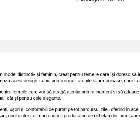
un model distinctiv și feminin, creat pentru femeile care își doresc să 
tează acest design iconic prin linii moi, arcuite și armonioase, care c
pentru femeile care vor să atragă atenția prin rafinament și să adauge 
ual, cât și pentru cele elegante.
i, ușori și confortabili de purtat pe tot parcursul zilei, oferind în acela
Ban
, unul dintre cei mai renumiți producători de ochelari din lume, apr