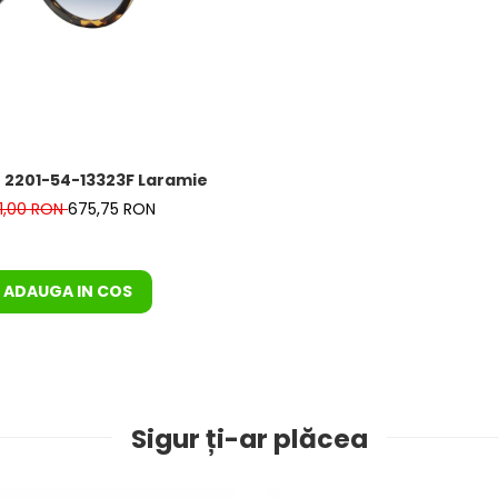
 2201-54-13323F Laramie
1,00 RON
675,75 RON
ADAUGA IN COS
Sigur ți-ar plăcea