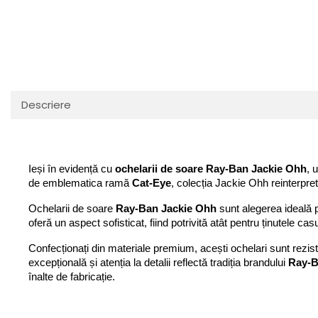
Guess
Jimmy Choo
People
Hugo Boss
Maui Jim
Persol
Jimmy Choo
Michael Kors
Polar
Michael Kors
Mont Blanc
Mont Blanc
Oakley
Pull&Bear
Oakley
Persol
Ray Ban
Descriere
Persol
Ray-Ban
Saint Laurent
Ralph
Silhouette
Scotch&Soda
Ray-Ban
Saint Laurent
Silhouette
Ieși în evidență cu 
ochelarii de soare Ray-Ban Jackie Ohh
, 
Scotch & Soda
Swarovski
de emblematica ramă 
Cat-Eye
, colecția Jackie Ohh reinterpre
Swarovski
Silhouette
Ted Baker
Ted Baker
Tom Ford
Ochelarii de soare 
Ray-Ban Jackie Ohh
 sunt alegerea ideală 
Ted Baker
oferă un aspect sofisticat, fiind potrivită atât pentru ținutele cas
Tom Ford
Versace
Tom Ford
Versace
Vogue
Confecționați din materiale premium, acești ochelari sunt rezistenț
Tommy Hilfiger
Saint Laurent
Prada
excepțională și atenția la detalii reflectă tradiția brandului 
Ray-
Tonny
înalte de fabricație.
Swarovski
Miu Miu
Versace
Prada
BRANDURI POPULARE