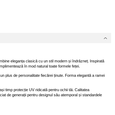
îmbine eleganța clasică cu un stil modern și îndrăzneț. Inspirată 
omplimentează în mod natural toate formele feței.
un plus de personalitate fiecărei ținute. Forma elegantă a ramei 
și timp protecție UV ridicată pentru ochii tăi. Calitatea 
eciat de generații pentru designul său atemporal și standardele 