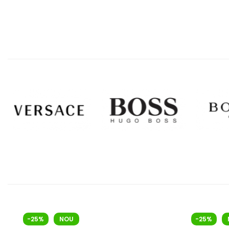
-25%
NOU
-25%