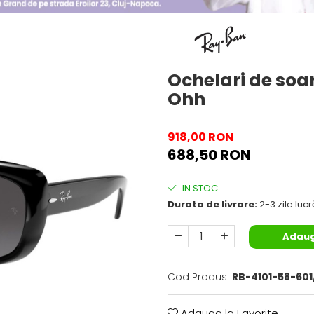
Ochelari de soa
Ohh
918,00 RON
688,50 RON
IN STOC
Durata de livrare:
2-3 zile luc
Adaug
Cod Produs:
RB-4101-58-601
Adauga la Favorite