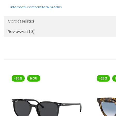
Cartier
Vogue
Armani Exchange
Miu Miu
Informatii conformitate produs
Benetton
BRANDURI POPULARE
Bergman Sun
Caracteristici
Aria
Christie's
Armani Exchange
Mango Sun
Review-uri
(0)
Baltica
Orange
Benetton
Polar
Bergman
Tonny Sun
Carrera
TRATAMENT LENTILA
Chili & Co
Culoare uniforma
Christie's
Oglinda
Diesse
Polarizat
-25%
NOU
-25%
Hackett
Degrade
Karen Millen
Luca
Mango
Nordik