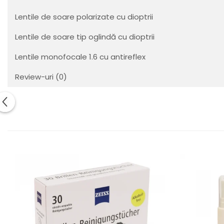
Orange
People
Lentile de soare polarizate cu dioptrii
Polar
Lentile de soare tip oglindă cu dioptrii
Pull & Bear
Tommy Hilfiger
Lentile monofocale 1.6 cu antireflex
Tonny
Review-uri
(0)
Vogue