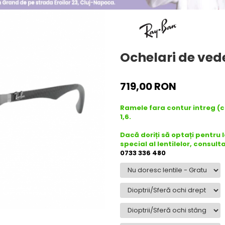
Ochelari de ved
719,00 RON
Ramele fara contur intreg (
1,6.
Dacă doriți să optați pentru 
special al lentilelor, consult
0733 336 480