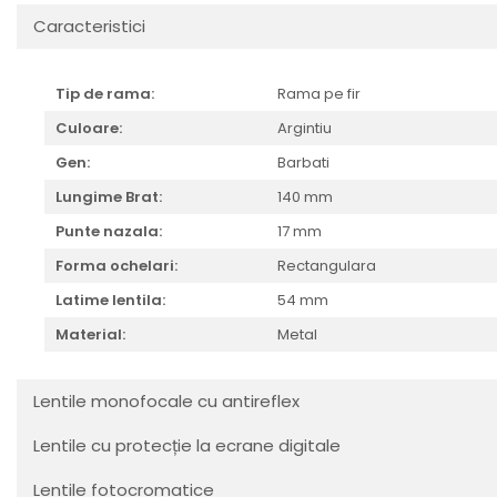
Cartier
Vogue
Armani Exchange
Caracteristici
Miu Miu
Benetton
BRANDURI POPULARE
Bergman Sun
Aria
Christie's
Tip de rama:
Rama pe fir
Armani Exchange
Mango Sun
Culoare:
Argintiu
Baltica
Orange
Gen:
Barbati
Benetton
Polar
Lungime Brat:
140 mm
Bergman
Tonny Sun
Punte nazala:
17 mm
Carrera
TRATAMENT LENTILA
Forma ochelari:
Rectangulara
Chili & Co
Culoare uniforma
Christie's
Latime lentila:
54 mm
Oglinda
Diesse
Polarizat
Material:
Metal
Hackett
Degrade
Karen Millen
Lentile monofocale cu antireflex
Luca
Mango
Lentile cu protecție la ecrane digitale
Nordik
Lentile fotocromatice