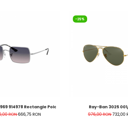
-25%
1969 914978 Rectangle Polarizat
Ray-Ban 3025 001
9,00 RON
666,75 RON
976,00 RON
732,00 