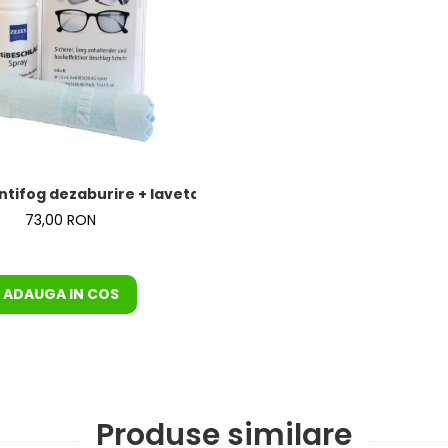
ntifog dezaburire + laveta de la Zeiss – KIT COMPLET
73,00 RON
ADAUGA IN COS
Produse similare