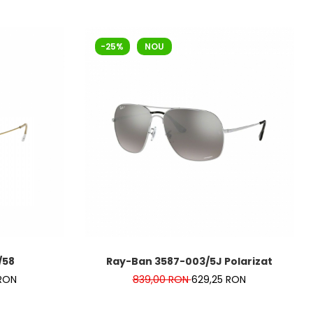
-25%
NOU
/58
Ray-Ban 3587-003/5J Polarizat
RON
839,00 RON
629,25 RON