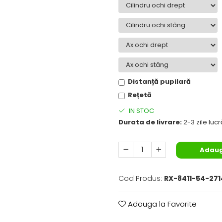
Distanță pupilară
Rețetă
IN STOC
Durata de livrare:
2-3 zile luc
Adaug
Cod Produs:
RX-8411-54-271
Adauga la Favorite