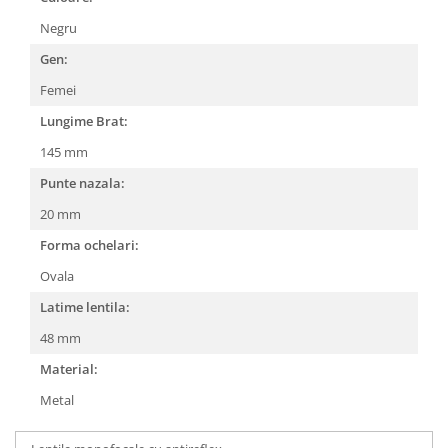
People
Negru
Polar
Gen:
Pull & Bear
Femei
Tommy Hilfiger
Lungime Brat:
Tonny
145 mm
Vogue
Punte nazala:
20 mm
Forma ochelari:
Ovala
Latime lentila:
48 mm
Material:
Metal