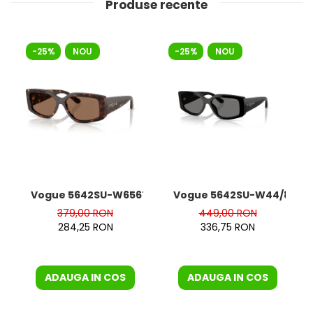
Produse recente
-25%
NOU
-25%
NOU
Vogue 5642SU-W65673
Vogue 5642SU-W44/81 Pol
379,00 RON
449,00 RON
284,25 RON
336,75 RON
ADAUGA IN COS
ADAUGA IN COS