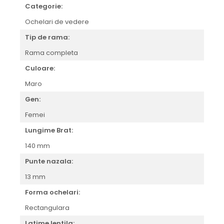
Orange
Categorie:
People
Ochelari de vedere
Polar
Tip de rama:
Pull & Bear
Tommy Hilfiger
Rama completa
Tonny
Culoare:
Vogue
Maro
Gen:
Femei
Lungime Brat:
140 mm
Punte nazala:
13 mm
Forma ochelari:
Rectangulara
Latime lentila: