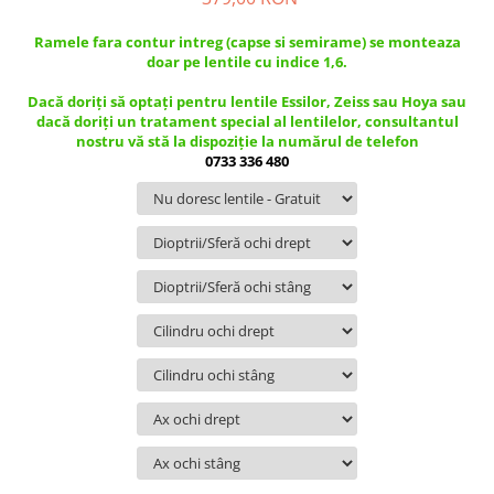
Guess
Jimmy Choo
People
Hugo Boss
Maui Jim
Ramele fara contur intreg (capse si semirame) se monteaza
Persol
doar pe lentile cu indice 1,6.
Jimmy Choo
Michael Kors
Polar
Michael Kors
Mont Blanc
Dacă doriți să optați pentru lentile Essilor, Zeiss sau Hoya sau
dacă doriți un tratament special al lentilelor, consultantul
Mont Blanc
Oakley
Pull&Bear
nostru vă stă la dispoziție la numărul de telefon
Oakley
Persol
Ray Ban
0733 336 480
Persol
Ray-Ban
Saint Laurent
Ralph
Silhouette
Scotch&Soda
Ray-Ban
Saint Laurent
Silhouette
Scotch & Soda
Swarovski
Swarovski
Silhouette
Ted Baker
Ted Baker
Tom Ford
Ted Baker
Tom Ford
Versace
Tom Ford
Versace
Vogue
Tommy Hilfiger
Saint Laurent
Prada
Tonny
Swarovski
Miu Miu
Versace
Prada
BRANDURI POPULARE