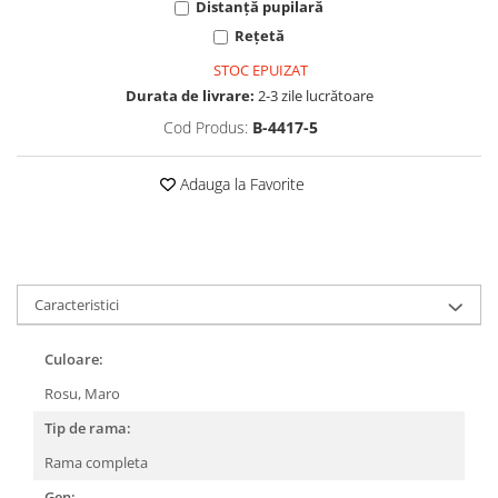
Cartier
Vogue
Armani Exchange
Distanță pupilară
Miu Miu
Benetton
Rețetă
BRANDURI POPULARE
Bergman Sun
STOC EPUIZAT
Aria
Christie's
Durata de livrare:
2-3 zile lucrătoare
Armani Exchange
Mango Sun
Cod Produs:
B-4417-5
Baltica
Orange
Benetton
Polar
Adauga la Favorite
Bergman
Tonny Sun
Carrera
TRATAMENT LENTILA
Chili & Co
Culoare uniforma
Christie's
Oglinda
Caracteristici
Diesse
Polarizat
Hackett
Degrade
Culoare:
Karen Millen
Rosu,
Maro
Luca
Tip de rama:
Mango
Rama completa
Nordik
Gen:
Orange