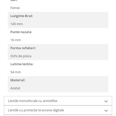
People
Femei
Polar
Lungime Brat:
Pull & Bear
145 mm
Tommy Hilfiger
Punte nazala:
Tonny
16 mm
Vogue
Forma ochelari:
Ochi de pisica
Latime lentila:
54 mm
Material:
Acetat
Lentile monofocale cu antireflex
Lentile cu protecție la ecrane digitale