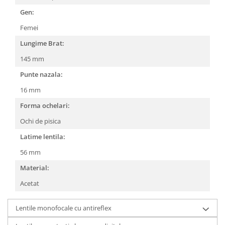
Gen:
People
Polar
Femei
Pull & Bear
Lungime Brat:
Tommy Hilfiger
145 mm
Tonny
Punte nazala:
Vogue
16 mm
Forma ochelari:
Ochi de pisica
Latime lentila:
56 mm
Material:
Acetat
Lentile monofocale cu antireflex