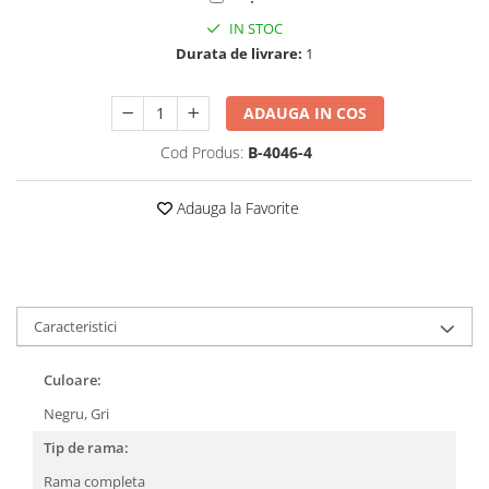
Cartier
Vogue
Armani Exchange
IN STOC
Miu Miu
Benetton
Durata de livrare:
1
BRANDURI POPULARE
Bergman Sun
Aria
Christie's
ADAUGA IN COS
Armani Exchange
Mango Sun
Baltica
Orange
Cod Produs:
B-4046-4
Benetton
Polar
Bergman
Tonny Sun
Adauga la Favorite
Carrera
TRATAMENT LENTILA
Chili & Co
Culoare uniforma
Christie's
Oglinda
Diesse
Polarizat
Caracteristici
Hackett
Degrade
Karen Millen
Culoare:
Luca
Negru,
Gri
Mango
Tip de rama:
Nordik
Rama completa
Orange