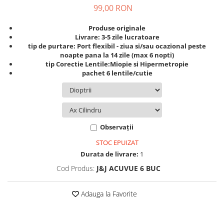
Guess
Jimmy Choo
99,00 RON
People
Hugo Boss
Maui Jim
Persol
Produse originale
Jimmy Choo
Michael Kors
Livrare: 3-5 zile lucratoare
Polar
Michael Kors
Mont Blanc
tip de purtare: Port flexibil - ziua si/sau ocazional peste
noapte pana la 14 zile (max 6 nopti)
Mont Blanc
Oakley
Pull&Bear
tip Corectie Lentile:Miopie si Hipermetropie
Oakley
Persol
Ray Ban
pachet 6 lentile/cutie
Persol
Ray-Ban
Saint Laurent
Ralph
Silhouette
Scotch&Soda
Ray-Ban
Saint Laurent
Silhouette
Scotch & Soda
Swarovski
Observații
Swarovski
Silhouette
Ted Baker
STOC EPUIZAT
Ted Baker
Tom Ford
Ted Baker
Durata de livrare:
1
Tom Ford
Versace
Tom Ford
Cod Produs:
J&J ACUVUE 6 BUC
Versace
Vogue
Tommy Hilfiger
Saint Laurent
Prada
Adauga la Favorite
Tonny
Swarovski
Miu Miu
Versace
Prada
BRANDURI POPULARE