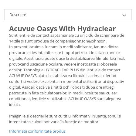
Cartier
Vogue
Armani Exchange
Miu Miu
Benetton
Descriere
BRANDURI POPULARE
Bergman Sun
Aria
Christie's
Acuvue Oasys With Hydraclear
Armani Exchange
Mango Sun
Sunt lentile de contact saptamanale cu un ciclu de schimbare de
14 zile și sunt produse de companiaJohnson&Johnson.
Baltica
Orange
In prezent locuim si lucram in medii solicitante, iar una dintre
Benetton
Polar
provocarile des intalnite este timpul petrecut in fata ecranelor
Bergman
Tonny Sun
digitale. Acest lucru poate duce la destabilizarea filmului lacrimal,
provocand uscaciune oculara, vedere incetosata si oboseala
Carrera
TRATAMENT LENTILA
ochilor. Tehnologia HYDRACLEAR PLUS din lentilele de contact
Chili & Co
Culoare uniforma
ACUVUE OASYS ajuta la stabilizarea filmului lacrimal, oferind
Christie's
confort si vedere excelenta in momentul utilizarii unui dispozitiv
Oglinda
digital. Asadar, daca va simtiti ochii obositi dupa ore intregi
Diesse
Polarizat
petrecute in fata calculatoarelor, in medii incalzite sau cu aer
Hackett
Degrade
conditionat, lentilele reutilizabile ACUVUE OASYS sunt alegerea
Karen Millen
ideala.
Luca
Imaginile și descrierile sunt cu titlu informativ. Nuanța, tonul și
Mango
intensitatea culorii pot varia în funcție de monitor!
Nordik
Informatii conformitate produs
Orange