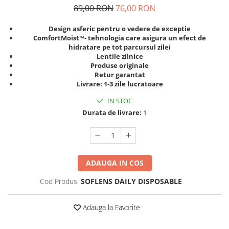
Guess
Jimmy Choo
89,00 RON
76,00 RON
People
Hugo Boss
Maui Jim
Persol
Design asferic pentru o vedere de exceptie
Jimmy Choo
Michael Kors
ComfortMoist™- tehnologia care asigura un efect de
Polar
Michael Kors
Mont Blanc
hidratare pe tot parcursul zilei
Lentile zilnice
Mont Blanc
Oakley
Pull&Bear
Produse originale
Oakley
Persol
Ray Ban
Retur garantat
Persol
Ray-Ban
Livrare: 1-3 zile lucratoare
Saint Laurent
Ralph
Silhouette
IN STOC
Scotch&Soda
Ray-Ban
Saint Laurent
Durata de livrare:
1
Silhouette
Scotch & Soda
Swarovski
Swarovski
Silhouette
Ted Baker
Ted Baker
Tom Ford
Ted Baker
ADAUGA IN COS
Tom Ford
Versace
Tom Ford
Versace
Vogue
Cod Produs:
SOFLENS DAILY DISPOSABLE
Tommy Hilfiger
Saint Laurent
Prada
Tonny
Swarovski
Miu Miu
Adauga la Favorite
Versace
Prada
BRANDURI POPULARE