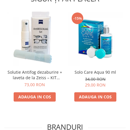
-15%
Solutie Antifog dezaburire +
Solo Care Aqua 90 ml
laveta de la Zeiss – KIT
34,00 RON
COMPLET
73,00 RON
29,00 RON
ADAUGA IN COS
ADAUGA IN COS
BRANDURI