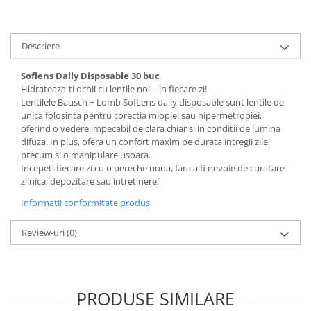
Cartier
Vogue
Armani Exchange
Miu Miu
Benetton
BRANDURI POPULARE
Bergman Sun
Descriere
Aria
Christie's
Soflens Daily Disposable 30 buc
Armani Exchange
Mango Sun
Hidrateaza-ti ochii cu lentile noi – in fiecare zi!
Baltica
Orange
Lentilele Bausch + Lomb SofLens daily disposable sunt lentile de
Benetton
Polar
unica folosinta pentru corectia miopiei sau hipermetropiei,
oferind o vedere impecabil de clara chiar si in conditii de lumina
Bergman
Tonny Sun
difuza. In plus, ofera un confort maxim pe durata intregii zile,
Carrera
TRATAMENT LENTILA
precum si o manipulare usoara.
Chili & Co
Incepeti fiecare zi cu o pereche noua, fara a fi nevoie de curatare
Culoare uniforma
zilnica, depozitare sau intretinere!
Christie's
Oglinda
Diesse
Informatii conformitate produs
Polarizat
Hackett
Degrade
Review-uri
(0)
Karen Millen
Luca
Mango
Nordik
PRODUSE SIMILARE
Orange