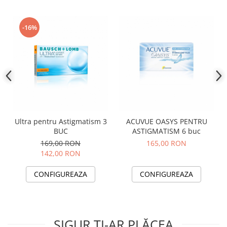
People
Polar
-16%
Pull & Bear
Tommy Hilfiger
Tonny
Vogue
Ultra pentru Astigmatism 3
ACUVUE OASYS PENTRU
BUC
ASTIGMATISM 6 buc
169,00 RON
165,00 RON
142,00 RON
CONFIGUREAZA
CONFIGUREAZA
SIGUR ȚI-AR PLĂCEA