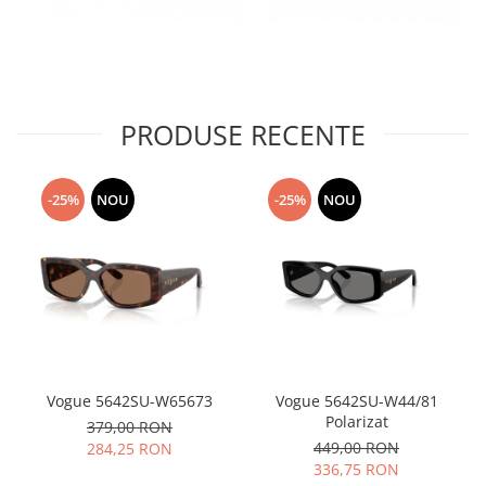
PRODUSE RECENTE
-25%
NOU
-25%
NOU
Vogue 5642SU-W65673
Vogue 5642SU-W44/81
Polarizat
379,00 RON
449,00 RON
284,25 RON
336,75 RON