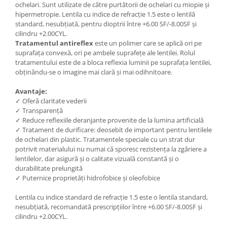
ochelari. Sunt utilizate de către purtătorii de ochelari cu miopie și
People
hipermetropie. Lentila cu indice de refracție 1.5 este o lentilă
standard, nesubțiată, pentru dioptrii între +6.00 SF/-8.00SF și
Polar
cilindru +2.00CYL.
Pull & Bear
Tratamentul antireflex
este un polimer care se aplică ori pe
Tommy Hilfiger
suprafața convexă, ori pe ambele suprafețe ale lentilei. Rolul
tratamentului este de a bloca reflexia luminii pe suprafața lentilei,
Tonny
obținându-se o imagine mai clară și mai odihnitoare.
Vogue
Avantaje:
✓ Oferă claritate vederii
✓ Transparență
✓ Reduce reflexiile deranjante provenite de la lumina artificială
✓ Tratament de durificare: deosebit de important pentru lentilele
de ochelari din plastic. Tratamentele speciale cu un strat dur
potrivit materialului nu numai că sporesc rezistența la zgâriere a
lentilelor, dar asigură și o calitate vizuală constantă și o
durabilitate prelungită
✓ Puternice proprietăți hidrofobice și oleofobice
Lentila cu indice standard de refracție 1.5 este o lentila standard,
nesubțiată, recomandată prescripțiilor între +6.00 SF/-8.00SF și
cilindru +2.00CYL.