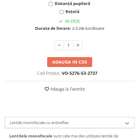
Cartier
Vogue
Armani Exchange
Distanță pupilară
Miu Miu
Benetton
Rețetă
BRANDURI POPULARE
Bergman Sun
IN STOC
Aria
Christie's
Durata de livrare:
2-3 zile lucrătoare
Armani Exchange
Mango Sun
Baltica
Orange
Benetton
Polar
Bergman
Tonny Sun
ADAUGA IN COS
Carrera
TRATAMENT LENTILA
Cod Produs:
VO-5276-53-2737
Chili & Co
Culoare uniforma
Christie's
Oglinda
Adauga la Favorite
Diesse
Polarizat
Hackett
Degrade
Karen Millen
Luca
Mango
Lentile monofocale cu antireflex
Nordik
Lentilele monofocale
sunt cele mai des utilizate lentile de
Orange