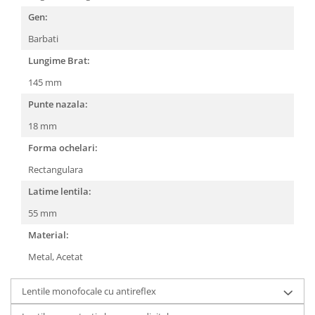
Gen:
People
Polar
Barbati
Pull & Bear
Lungime Brat:
Tommy Hilfiger
145 mm
Tonny
Punte nazala:
Vogue
18 mm
Forma ochelari:
Rectangulara
Latime lentila:
55 mm
Material:
Metal,
Acetat
Lentile monofocale cu antireflex