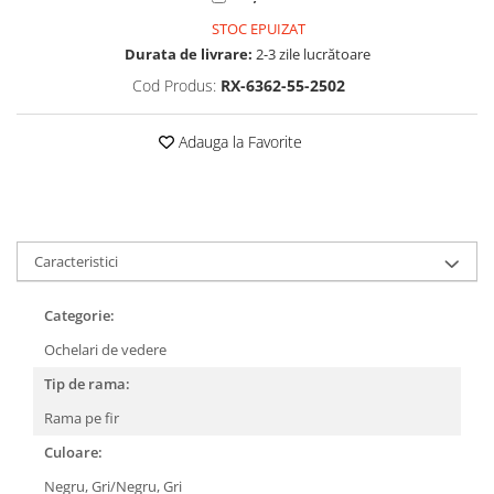
Cartier
Vogue
Armani Exchange
STOC EPUIZAT
Miu Miu
Benetton
Durata de livrare:
2-3 zile lucrătoare
BRANDURI POPULARE
Bergman Sun
Cod Produs:
RX-6362-55-2502
Aria
Christie's
Armani Exchange
Mango Sun
Adauga la Favorite
Baltica
Orange
Benetton
Polar
Bergman
Tonny Sun
Carrera
TRATAMENT LENTILA
Caracteristici
Chili & Co
Culoare uniforma
Christie's
Oglinda
Categorie:
Diesse
Polarizat
Ochelari de vedere
Hackett
Degrade
Karen Millen
Tip de rama:
Luca
Rama pe fir
Mango
Culoare:
Nordik
Negru,
Gri/Negru,
Gri
Orange