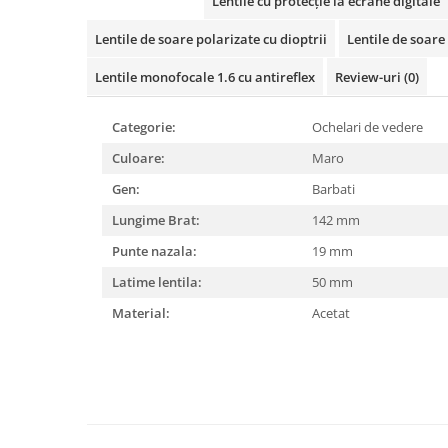
Cartier
Lentile cu protecție la ecrane digitale
Vogue
Armani Exchange
Miu Miu
Benetton
Lentile de soare polarizate cu dioptrii
Lentile de soare 
BRANDURI POPULARE
Bergman Sun
Lentile monofocale 1.6 cu antireflex
Review-uri
(0)
Aria
Christie's
Armani Exchange
Mango Sun
Categorie:
Ochelari de vedere
Baltica
Orange
Culoare:
Maro
Benetton
Polar
Bergman
Tonny Sun
Gen:
Barbati
Carrera
TRATAMENT LENTILA
Lungime Brat:
142 mm
Chili & Co
Culoare uniforma
Punte nazala:
19 mm
Christie's
Oglinda
Latime lentila:
50 mm
Diesse
Polarizat
Material:
Acetat
Hackett
Degrade
Karen Millen
Luca
Mango
Nordik
Orange