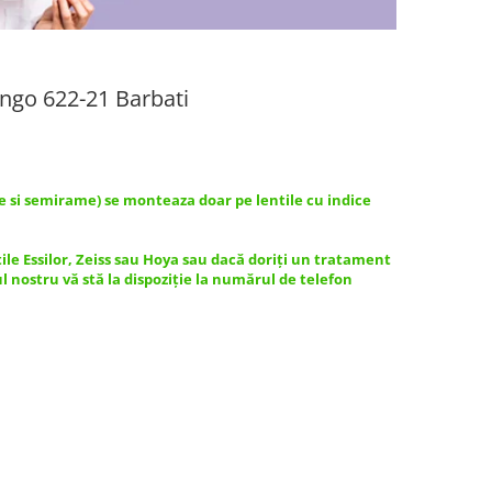
ngo 622-21 Barbati
e si semirame) se monteaza doar pe lentile cu indice
tile Essilor, Zeiss sau Hoya sau dacă doriți un tratament
ul nostru vă stă la dispoziție la numărul de telefon