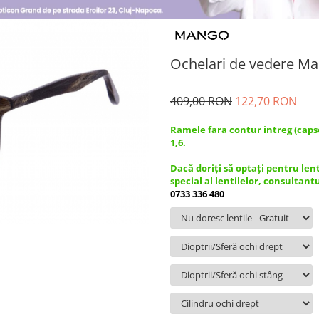
Ochelari de vedere Ma
409,00 RON
122,70 RON
Ramele fara contur intreg (caps
1,6.
Dacă doriți să optați pentru len
special al lentilelor, consultant
0733 336 480