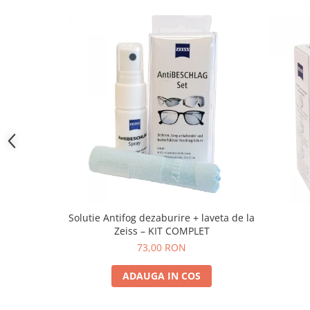
People
Polar
Pull & Bear
Tommy Hilfiger
Tonny
Vogue
Solutie Antifog dezaburire + laveta de la
Zeiss – KIT COMPLET
73,00 RON
ADAUGA IN COS