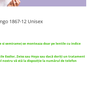
ngo 1867-12 Unisex
e si semirame) se monteaza doar pe lentile cu indice
tile Essilor, Zeiss sau Hoya sau dacă doriți un tratament
ul nostru vă stă la dispoziție la numărul de telefon