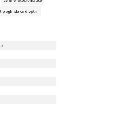
Lentile fotocromatice
tip oglindă cu dioptrii
ro