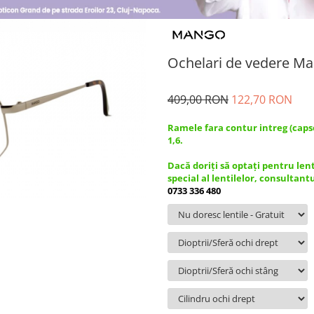
Ochelari de vedere Ma
409,00 RON
122,70 RON
Ramele fara contur intreg (caps
1,6.
Dacă doriți să optați pentru len
special al lentilelor, consultant
0733 336 480