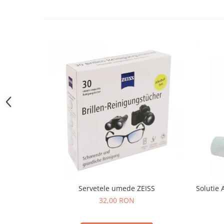
People
Polar
Pull & Bear
Tommy Hilfiger
Tonny
Vogue
Servetele umede ZEISS
Solutie 
32,00 RON