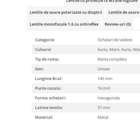
Cartier
Lentile cu protecție la ecrane digitale
Vogue
Armani Exchange
Miu Miu
Benetton
Lentile de soare polarizate cu dioptrii
Lentile de soare 
BRANDURI POPULARE
Bergman Sun
Lentile monofocale 1.6 cu antireflex
Review-uri
(0)
Aria
Christie's
Armani Exchange
Mango Sun
Categorie:
Ochelari de vedere
Baltica
Orange
Culoare:
Auriu,
Maro,
Auriu, Ma
Benetton
Polar
Bergman
Tonny Sun
Tip de rama:
Rama completa
Carrera
TRATAMENT LENTILA
Gen:
Unisex
Chili & Co
Culoare uniforma
Lungime Brat:
145 mm
Christie's
Oglinda
Punte nazala:
16 mm
Diesse
Polarizat
Forma ochelari:
Hexagonala
Hackett
Degrade
Karen Millen
Latime lentila:
57 mm
Luca
Material:
Metal
Mango
Nordik
Orange