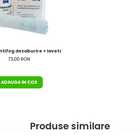
ntifog dezaburire + laveta de la Zeiss – KIT COMPLET
73,00 RON
ADAUGA IN COS
Produse similare