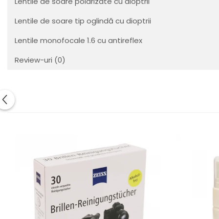
Orange
Lentile de soare polarizate cu dioptrii
People
Lentile de soare tip oglindă cu dioptrii
Polar
Pull & Bear
Lentile monofocale 1.6 cu antireflex
Tommy Hilfiger
Review-uri
(0)
Tonny
Vogue