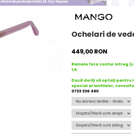
Ochelari de ved
449,00 RON
Ramele fara contur intreg (
1,6.
Dacă doriți să optați pentru 
special al lentilelor, consult
0733 336 480