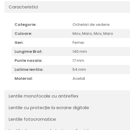
Cartier
Vogue
Armani Exchange
Caracteristici
Miu Miu
Benetton
BRANDURI POPULARE
Bergman Sun
Aria
Christie's
Categorie:
Ochelari de vedere
Armani Exchange
Mango Sun
Culoare:
Mov,
Maro, Mov,
Maro
Baltica
Orange
Gen:
Femei
Benetton
Polar
Lungime Brat:
140 mm
Bergman
Tonny Sun
Punte nazala:
17 mm
Carrera
TRATAMENT LENTILA
Latime lentila:
54 mm
Chili & Co
Culoare uniforma
Christie's
Material:
Acetat
Oglinda
Diesse
Polarizat
Hackett
Degrade
Lentile monofocale cu antireflex
Karen Millen
Lentile cu protecție la ecrane digitale
Luca
Mango
Lentile fotocromatice
Nordik