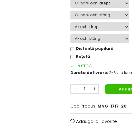
Distanță pupilară
Rețetă
IN STOC
Durata de livrare:
2-3 zile luc
Adaug
Cod Produs:
MNG-1717-20
Adauga la Favorite