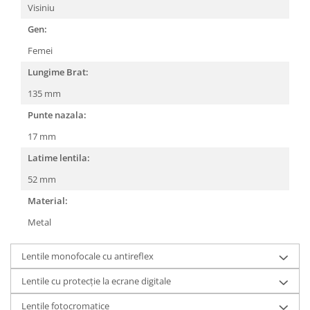
Visiniu
People
Gen:
Polar
Femei
Pull & Bear
Tommy Hilfiger
Lungime Brat:
Tonny
135 mm
Vogue
Punte nazala:
17 mm
Latime lentila:
52 mm
Material:
Metal
Lentile monofocale cu antireflex
Lentile cu protecție la ecrane digitale
Lentile fotocromatice