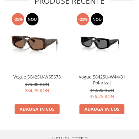
PRODUSE RECENTE
-25%
NOU
-25%
NOU
Vogue 5642SU-W65673
Vogue 5642SU-W44/81
Polarizat
379,00 RON
449,00 RON
284,25 RON
336,75 RON
ADAUGA IN COS
ADAUGA IN COS
NEWSLETTER