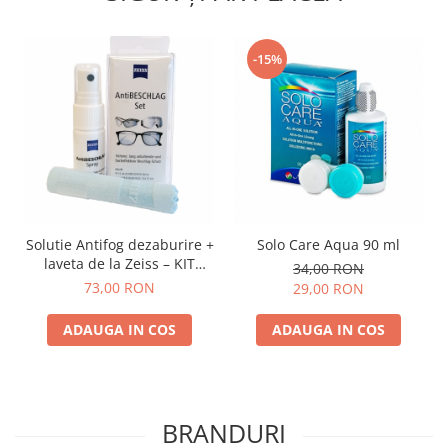
-15%
Solutie Antifog dezaburire +
Solo Care Aqua 90 ml
laveta de la Zeiss – KIT
34,00 RON
COMPLET
73,00 RON
29,00 RON
ADAUGA IN COS
ADAUGA IN COS
BRANDURI