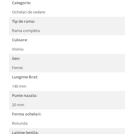
Categorie:
People
Ochelari de vedere
Polar
Tip de rama:
Pull & Bear
Rama completa
Tommy Hilfiger
Tonny
Culoare:
Vogue
Visiniu
Gen:
Femei
Lungime Brat:
140 mm
Punte nazala:
20 mm
Forma ochelari:
Rotunda
Latime lentila: