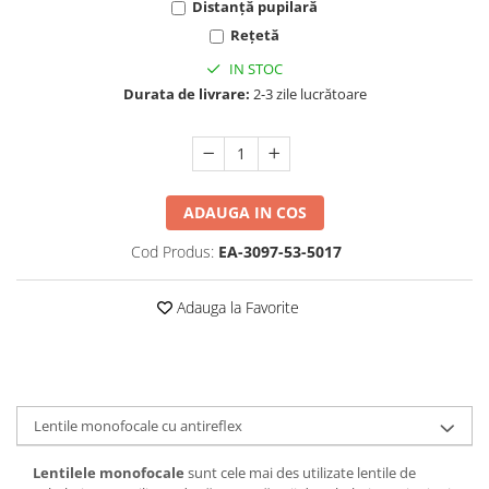
Cartier
Vogue
Armani Exchange
Distanță pupilară
Miu Miu
Benetton
Rețetă
BRANDURI POPULARE
Bergman Sun
IN STOC
Aria
Christie's
Durata de livrare:
2-3 zile lucrătoare
Armani Exchange
Mango Sun
Baltica
Orange
Benetton
Polar
Bergman
Tonny Sun
ADAUGA IN COS
Carrera
TRATAMENT LENTILA
Cod Produs:
EA-3097-53-5017
Chili & Co
Culoare uniforma
Christie's
Oglinda
Adauga la Favorite
Diesse
Polarizat
Hackett
Degrade
Karen Millen
Luca
Lentile monofocale cu antireflex
Mango
Nordik
Lentilele monofocale
sunt cele mai des utilizate lentile de
Orange