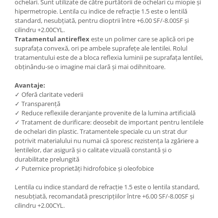
ochelari. Sunt utilizate de către purtătorii de ochelari cu miopie și
hipermetropie. Lentila cu indice de refracție 1.5 este o lentilă
People
standard, nesubțiată, pentru dioptrii între +6.00 SF/-8.00SF și
Polar
cilindru +2.00CYL.
Pull & Bear
Tratamentul antireflex
este un polimer care se aplică ori pe
suprafața convexă, ori pe ambele suprafețe ale lentilei. Rolul
Tommy Hilfiger
tratamentului este de a bloca reflexia luminii pe suprafața lentilei,
Tonny
obținându-se o imagine mai clară și mai odihnitoare.
Vogue
Avantaje:
✓ Oferă claritate vederii
✓ Transparență
✓ Reduce reflexiile deranjante provenite de la lumina artificială
✓ Tratament de durificare: deosebit de important pentru lentilele
de ochelari din plastic. Tratamentele speciale cu un strat dur
potrivit materialului nu numai că sporesc rezistența la zgâriere a
lentilelor, dar asigură și o calitate vizuală constantă și o
durabilitate prelungită
✓ Puternice proprietăți hidrofobice și oleofobice
Lentila cu indice standard de refracție 1.5 este o lentila standard,
nesubțiată, recomandată prescripțiilor între +6.00 SF/-8.00SF și
cilindru +2.00CYL.