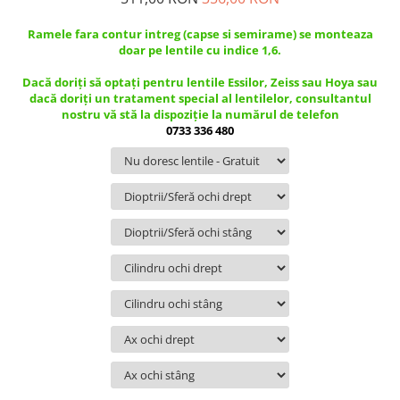
Guess
Jimmy Choo
People
Hugo Boss
Maui Jim
Ramele fara contur intreg (capse si semirame) se monteaza
Persol
doar pe lentile cu indice 1,6.
Jimmy Choo
Michael Kors
Polar
Michael Kors
Mont Blanc
Dacă doriți să optați pentru lentile Essilor, Zeiss sau Hoya sau
dacă doriți un tratament special al lentilelor, consultantul
Mont Blanc
Oakley
Pull&Bear
nostru vă stă la dispoziție la numărul de telefon
Oakley
Persol
Ray Ban
0733 336 480
Persol
Ray-Ban
Saint Laurent
Ralph
Silhouette
Scotch&Soda
Ray-Ban
Saint Laurent
Silhouette
Scotch & Soda
Swarovski
Swarovski
Silhouette
Ted Baker
Ted Baker
Tom Ford
Ted Baker
Tom Ford
Versace
Tom Ford
Versace
Vogue
Tommy Hilfiger
Saint Laurent
Prada
Tonny
Swarovski
Miu Miu
Versace
Prada
BRANDURI POPULARE