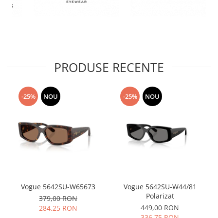
PRODUSE RECENTE
-25%
NOU
-25%
NOU
Vogue 5642SU-W65673
Vogue 5642SU-W44/81
Polarizat
379,00 RON
449,00 RON
284,25 RON
336,75 RON