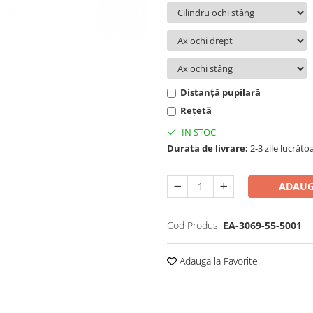
Distanță pupilară
Rețetă
IN STOC
Durata de livrare:
2-3 zile lucrăto
ADAUG
Cod Produs:
EA-3069-55-5001
Adauga la Favorite