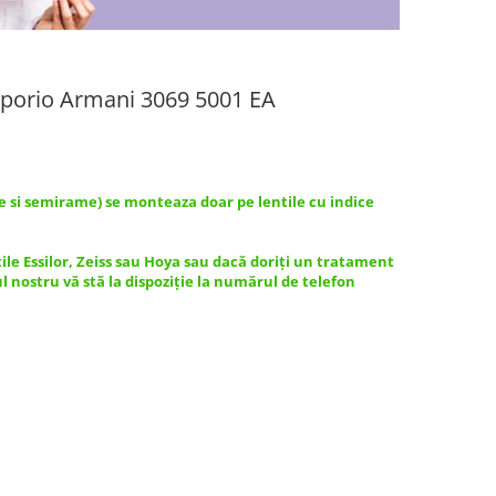
mporio Armani 3069 5001 EA
e si semirame) se monteaza doar pe lentile cu indice
tile Essilor, Zeiss sau Hoya sau dacă doriți un tratament
ul nostru vă stă la dispoziție la numărul de telefon