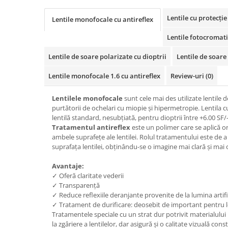
Cartier
Vogue
Armani Exchange
Miu Miu
Benetton
Lentile cu protecție
Lentile monofocale cu antireflex
BRANDURI POPULARE
Bergman Sun
Lentile fotocromat
Aria
Christie's
Armani Exchange
Mango Sun
Lentile de soare polarizate cu dioptrii
Lentile de soare 
Baltica
Orange
Lentile monofocale 1.6 cu antireflex
Review-uri
(0)
Benetton
Polar
Bergman
Tonny Sun
Lentilele monofocale
sunt cele mai des utilizate lentile d
purtătorii de ochelari cu miopie și hipermetropie. Lentila cu
Carrera
TRATAMENT LENTILA
lentilă standard, nesubțiată, pentru dioptrii între +6.00 SF/
Chili & Co
Culoare uniforma
Tratamentul antireflex
este un polimer care se aplică o
Christie's
ambele suprafețe ale lentilei. Rolul tratamentului este de a 
Oglinda
suprafața lentilei, obținându-se o imagine mai clară și mai 
Diesse
Polarizat
Hackett
Degrade
Avantaje:
Karen Millen
✓ Oferă claritate vederii
✓ Transparență
Luca
✓ Reduce reflexiile deranjante provenite de la lumina artifi
Mango
✓ Tratament de durificare: deosebit de important pentru len
Nordik
Tratamentele speciale cu un strat dur potrivit materialulu
la zgâriere a lentilelor, dar asigură și o calitate vizuală con
Orange