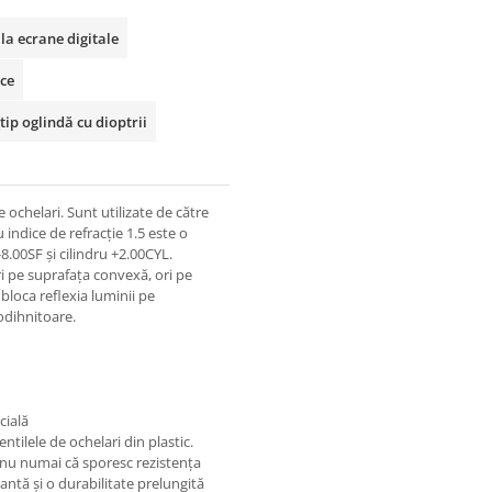
 la ecrane digitale
ice
tip oglindă cu dioptrii
e ochelari. Sunt utilizate de către
 indice de refracție 1.5 este o
-8.00SF și cilindru +2.00CYL.
ri pe suprafața convexă, ori pe
bloca reflexia luminii pe
odihnitoare.
cială
tilele de ochelari din plastic.
i nu numai că sporesc rezistența
stantă și o durabilitate prelungită