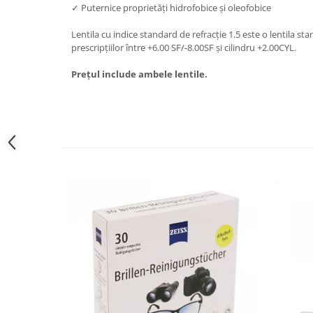
✓ Puternice proprietăți hidrofobice și oleofobice
People
Lentila cu indice standard de refracție 1.5 este o lentila 
Polar
prescripțiilor între +6.00 SF/-8.00SF și cilindru +2.00CYL.
Pull & Bear
Tommy Hilfiger
Prețul include ambele lentile.
Tonny
Vogue