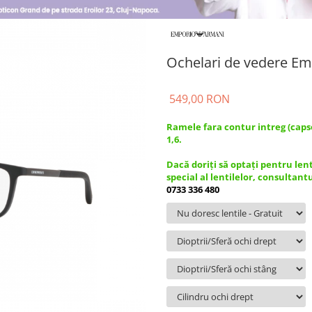
Ochelari de vedere E
549,00 RON
Ramele fara contur intreg (caps
1,6.
Dacă doriți să optați pentru len
special al lentilelor, consultant
0733 336 480