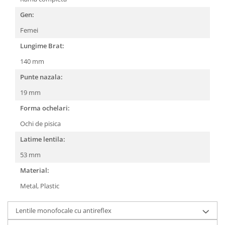
People
Gen:
Polar
Femei
Pull & Bear
Lungime Brat:
Tommy Hilfiger
140 mm
Tonny
Punte nazala:
Vogue
19 mm
Forma ochelari:
Ochi de pisica
Latime lentila:
53 mm
Material:
Metal,
Plastic
Lentile monofocale cu antireflex