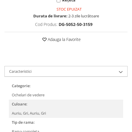
Cartier
Vogue
Armani Exchange
Miu Miu
STOC EPUIZAT
Benetton
BRANDURI POPULARE
Durata de livrare:
2-3 zile lucrătoare
Bergman Sun
Cod Produs:
DG-5052-50-3159
Aria
Christie's
Armani Exchange
Mango Sun
Adauga la Favorite
Baltica
Orange
Benetton
Polar
Bergman
Tonny Sun
Carrera
TRATAMENT LENTILA
Chili & Co
Caracteristici
Culoare uniforma
Christie's
Oglinda
Categorie:
Diesse
Polarizat
Hackett
Ochelari de vedere
Degrade
Karen Millen
Culoare:
Luca
Auriu, Gri,
Auriu,
Gri
Mango
Tip de rama:
Nordik
Rama completa
Orange