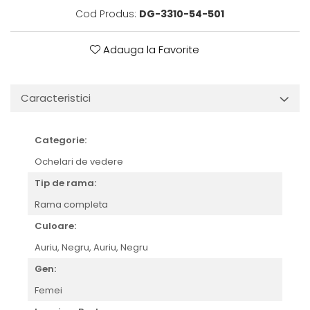
Cartier
Vogue
Armani Exchange
Cod Produs:
DG-3310-54-501
Miu Miu
Benetton
BRANDURI POPULARE
Bergman Sun
Adauga la Favorite
Aria
Christie's
Armani Exchange
Mango Sun
Baltica
Orange
Caracteristici
Benetton
Polar
Bergman
Tonny Sun
Categorie:
Carrera
TRATAMENT LENTILA
Ochelari de vedere
Chili & Co
Culoare uniforma
Tip de rama:
Christie's
Oglinda
Diesse
Rama completa
Polarizat
Hackett
Degrade
Culoare:
Karen Millen
Auriu,
Negru,
Auriu, Negru
Luca
Gen:
Mango
Femei
Nordik