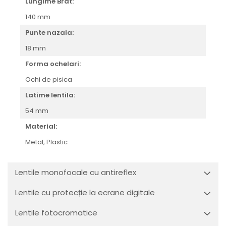
Orange
Lungime Brat:
People
140 mm
Polar
Punte nazala:
Pull & Bear
18 mm
Tommy Hilfiger
Forma ochelari:
Tonny
Vogue
Ochi de pisica
Latime lentila:
54 mm
Material:
Metal,
Plastic
Lentile monofocale cu antireflex
Lentile cu protecție la ecrane digitale
Lentile fotocromatice