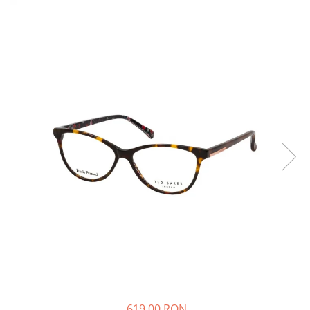
Dolce & Gabbana
Ovala
Rectangulara
Rectangulara
2 Saptamani
Emporio Armani
Oversized
Rotunda
Rotunda
Lunara
Rectangulara
Sport
Escada
LENTILE DE CONTACT COLORATE
Rotunda
BRANDURI DE TOP
Gucci
Sport
Alexander McQueen
Guess
Supradimensionata
Bolon
Hackett
BRANDURI DE TOP
Bvlgari
Hugo Boss
Alexander McQueen
Celine
Jimmy Choo
Bolon
Christian Lacroix
Bvlgari
Dior
Karen Millen
Christian Lacroix
Dita
Luca
Dior
Dolce & Gabbana
Mango
Dita
Emporio Armani
Michael Kors
Dolce & Gabbana
Gucci
Nordik
Emporio Armani
Guess
Furla
Hugo Boss
Oakley
Gucci
Karen Millen
Orange
619,00 RON