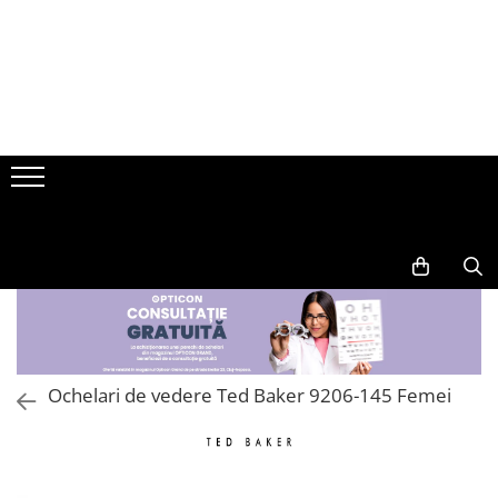
RAME DE OCHELARI
OCHELARI DE CALCULATOR
OCHELARI DE SOARE
BRANDURI
LENTILE CONTACT
ACCESORII
GEN
GEN
GEN
Aria
BRAND
PICATURI OFTALMOLOGICE
INTRETINERE LENTILE
Femei
Femei
Femei
Armani Exchange
Alcon
CURATARE OCHELARI
Barbati
Barbati
Barbati
Bauch & Lomb
Benetton
TOCURI OCHELARI
Copii
Copii
Copii
Johnson & Johnson
Bergman
LANT OCHELARI
Unisex
Unisex
Unisex
MOD DE PURTARE
Bolon
OCHELARI DE INOT
FORMA
BRANDURI
FORMA
Unica Folosinta
Bvlgari
SUPLIMENTE ALIMENTARE
Aviator
Luca
Aviator
Zilnica
Carrera
Browline
Orange
Browline
Lunara
Chili&Co
Dreptunghiulara
FORMA
Dreptunghiulara
Flexibila
Geometrica
Hexagonala
Extinsa
Ochelari de vedere Ted Baker 9206-145 Femei
Christian Lacroix
Dreptunghiulara
Hexagonala
Ochi de pisica
PERIOADA DE UTILIZARE
Hexagonala
Dior
Irregular
Ovala
Ochi de pisica
Unica Folosinta
Dita
Ochi de pisica
Oversized
Ovala
Zilnica