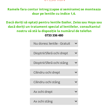
Guess
Jimmy Choo
People
Hugo Boss
Maui Jim
Ramele fara contur intreg (capse si semirame) se monteaza
Persol
doar pe lentile cu indice 1,6.
Jimmy Choo
Michael Kors
Polar
Michael Kors
Mont Blanc
Dacă doriți să optați pentru lentile Essilor, Zeiss sau Hoya sau
dacă doriți un tratament special al lentilelor, consultantul
Mont Blanc
Oakley
Pull&Bear
nostru vă stă la dispoziție la numărul de telefon
Oakley
Persol
Ray Ban
0733 336 480
Persol
Ray-Ban
Saint Laurent
Ralph
Silhouette
Scotch&Soda
Ray-Ban
Saint Laurent
Silhouette
Scotch & Soda
Swarovski
Swarovski
Silhouette
Ted Baker
Ted Baker
Tom Ford
Ted Baker
Tom Ford
Versace
Tom Ford
Versace
Vogue
Tommy Hilfiger
Saint Laurent
Prada
Tonny
Swarovski
Miu Miu
Versace
Prada
BRANDURI POPULARE