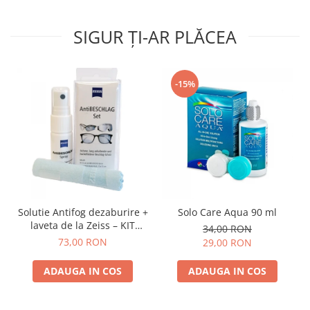
SIGUR ȚI-AR PLĂCEA
-15%
Solutie Antifog dezaburire +
Solo Care Aqua 90 ml
laveta de la Zeiss – KIT
34,00 RON
COMPLET
73,00 RON
29,00 RON
ADAUGA IN COS
ADAUGA IN COS