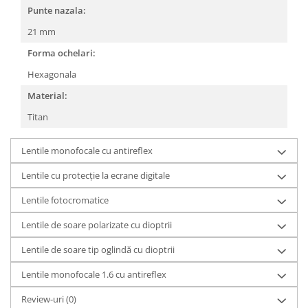
Punte nazala:
People
21 mm
Polar
Forma ochelari:
Pull & Bear
Tommy Hilfiger
Hexagonala
Tonny
Material:
Vogue
Titan
Lentile monofocale cu antireflex
Lentile cu protecție la ecrane digitale
Lentile fotocromatice
Lentile de soare polarizate cu dioptrii
Lentile de soare tip oglindă cu dioptrii
Lentile monofocale 1.6 cu antireflex
Review-uri
(0)