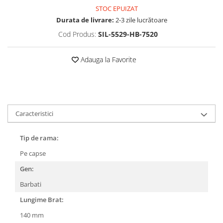
Cartier
Vogue
Armani Exchange
STOC EPUIZAT
Miu Miu
Benetton
Durata de livrare:
2-3 zile lucrătoare
BRANDURI POPULARE
Bergman Sun
Cod Produs:
SIL-5529-HB-7520
Aria
Christie's
Armani Exchange
Mango Sun
Adauga la Favorite
Baltica
Orange
Benetton
Polar
Bergman
Tonny Sun
Carrera
TRATAMENT LENTILA
Caracteristici
Chili & Co
Culoare uniforma
Christie's
Oglinda
Tip de rama:
Diesse
Polarizat
Pe capse
Hackett
Degrade
Gen:
Karen Millen
Luca
Barbati
Mango
Lungime Brat:
Nordik
140 mm
Orange