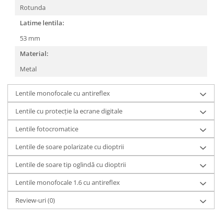
Rotunda
People
Latime lentila:
Polar
Pull & Bear
53 mm
Tommy Hilfiger
Material:
Tonny
Metal
Vogue
Lentile monofocale cu antireflex
Lentile cu protecție la ecrane digitale
Lentile fotocromatice
Lentile de soare polarizate cu dioptrii
Lentile de soare tip oglindă cu dioptrii
Lentile monofocale 1.6 cu antireflex
Review-uri
(0)