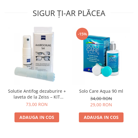
SIGUR ȚI-AR PLĂCEA
-15%
Solutie Antifog dezaburire +
Solo Care Aqua 90 ml
laveta de la Zeiss – KIT
34,00 RON
COMPLET
73,00 RON
29,00 RON
ADAUGA IN COS
ADAUGA IN COS