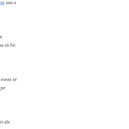
ere
sau a
in
a să fie
ceasta se
 pe
ri ale