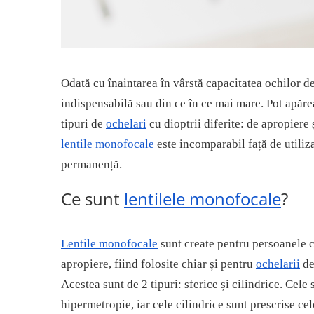
Guess
Jimmy Choo
People
Hugo Boss
Maui Jim
Persol
Jimmy Choo
Michael Kors
Polar
Michael Kors
Mont Blanc
Mont Blanc
Oakley
Pull&Bear
Odată cu înaintarea în vârstă capacitatea ochilor d
Oakley
Persol
Ray Ban
indispensabilă sau din ce în ce mai mare. Pot apăre
Persol
Ray-Ban
Saint Laurent
tipuri de
ochelari
cu dioptrii diferite: de apropiere 
Ralph
Silhouette
Scotch&Soda
lentile monofocale
este incomparabil față de utiliz
Ray-Ban
Saint Laurent
Silhouette
permanență.
Scotch & Soda
Swarovski
Swarovski
Silhouette
Ted Baker
Ce sunt
lentilele monofocale
?
Ted Baker
Tom Ford
Ted Baker
Tom Ford
Versace
Tom Ford
Versace
Vogue
Lentile monofocale
sunt create pentru persoanele 
Tommy Hilfiger
Saint Laurent
Prada
apropiere, fiind folosite chiar și pentru
ochelarii
de
Tonny
Swarovski
Miu Miu
Acestea sunt de 2 tipuri: sferice și cilindrice. Cel
Versace
Prada
BRANDURI POPULARE
hipermetropie, iar cele cilindrice sunt prescrise ce