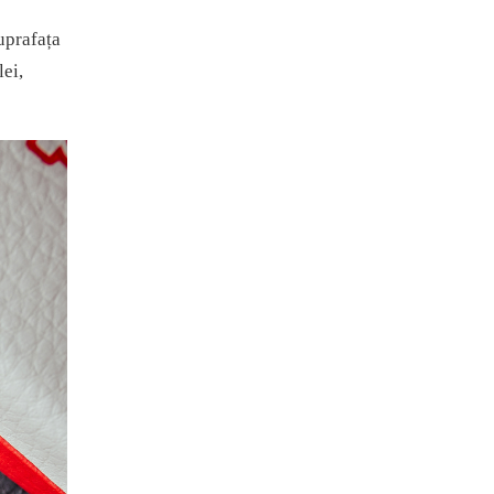
uprafața
lei,