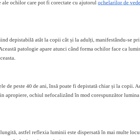
 ale ochilor care pot fi corectate cu ajutorul
ochelarilor de ved
nd depistabilă atât la copii cât și la adulți, manifestându-se pr
. Această patologie apare atunci când forma ochilor face ca lumin
aceasta.
e de peste 40 de ani, însă poate fi depistată chiar și la copii. A
din apropiere, ochiul nefocalizând în mod corespunzător lumina
ngită, astfel reflexia luminii este dispersată în mai multe locu