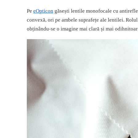
Cartier
Vogue
Armani Exchange
Miu Miu
Benetton
Pe
eOpticon
găsești lentile monofocale cu antirefle
BRANDURI POPULARE
Bergman Sun
convexă, ori pe ambele suprafețe ale lentilei. Rolul 
Aria
Christie's
obținându-se o imagine mai clară și mai odihnitoar
Armani Exchange
Mango Sun
Baltica
Orange
Benetton
Polar
Bergman
Tonny Sun
Carrera
TRATAMENT LENTILA
Chili & Co
Culoare uniforma
Christie's
Oglinda
Diesse
Polarizat
Hackett
Degrade
Karen Millen
Luca
Mango
Nordik
Orange