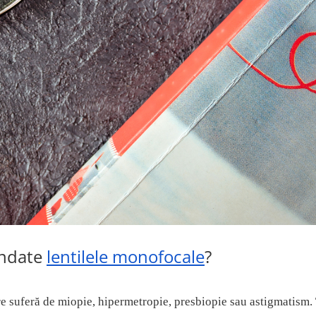
andate
lentilele monofocale
?
re suferă de miopie,
hipermetropie,
presbiopie sau astigmatism.