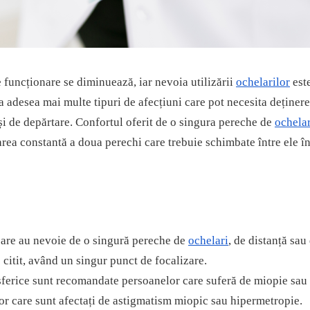
e funcționare se diminuează, iar nevoia utilizării
ochelarilor
est
a adesea mai multe tipuri de afecțiuni care pot necesita deținer
și de depărtare.
Confortul oferit de o singura pereche de
ochelar
area constantă a doua perechi care trebuie schimbate între ele î
care au nevoie de o singură pereche de
ochelari
, de distanță sau
 citit, având un singur punct de focalizare.
e sferice sunt recomandate persoanelor care suferă de
miopie sau
lor care sunt afectați de astigmatism miopic sau hipermetropie.