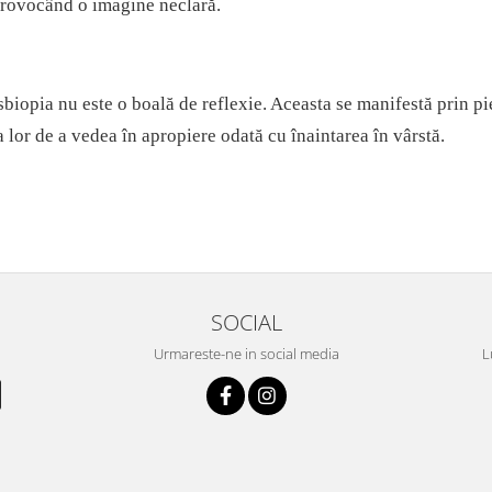
provocând o imagine neclară.
biopia nu este o boală de reflexie. Aceasta se manifestă prin p
 lor de a vedea în apropiere odată cu înaintarea în vârstă.
SOCIAL
Urmareste-ne in social media
L