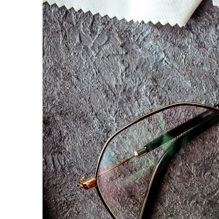
People
Polar
Pull & Bear
Tommy Hilfiger
Tonny
Vogue