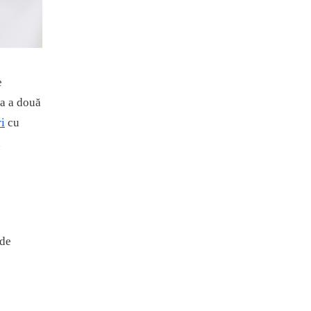
e
ea a două
i
cu
n
 de