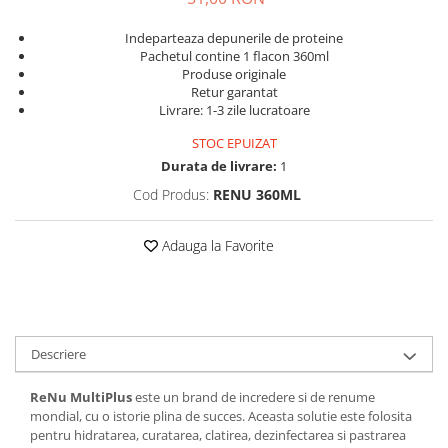
Guess
Jimmy Choo
People
Hugo Boss
Maui Jim
Indeparteaza depunerile de proteine
Persol
Pachetul contine 1 flacon 360ml
Jimmy Choo
Michael Kors
Produse originale
Polar
Michael Kors
Mont Blanc
Retur garantat
Livrare: 1-3 zile lucratoare
Mont Blanc
Oakley
Pull&Bear
Oakley
Persol
Ray Ban
STOC EPUIZAT
Persol
Ray-Ban
Durata de livrare:
1
Saint Laurent
Ralph
Silhouette
Cod Produs:
RENU 360ML
Scotch&Soda
Ray-Ban
Saint Laurent
Silhouette
Scotch & Soda
Swarovski
Adauga la Favorite
Swarovski
Silhouette
Ted Baker
Ted Baker
Tom Ford
Ted Baker
Tom Ford
Versace
Tom Ford
Versace
Vogue
Descriere
Tommy Hilfiger
Saint Laurent
Prada
Tonny
Swarovski
Miu Miu
ReNu MultiPlus
este un brand de incredere si de renume
mondial, cu o istorie plina de succes. Aceasta solutie este folosita
Versace
Prada
BRANDURI POPULARE
pentru hidratarea, curatarea, clatirea, dezinfectarea si pastrarea