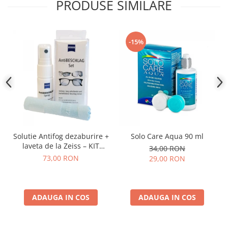
PRODUSE SIMILARE
People
Polar
Pull & Bear
-15%
Tommy Hilfiger
Tonny
Vogue
Solutie Antifog dezaburire +
Solo Care Aqua 90 ml
laveta de la Zeiss – KIT
34,00 RON
COMPLET
73,00 RON
29,00 RON
ADAUGA IN COS
ADAUGA IN COS