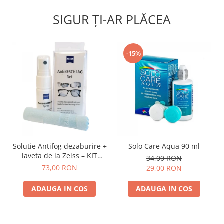
SIGUR ȚI-AR PLĂCEA
-15%
Solutie Antifog dezaburire +
Solo Care Aqua 90 ml
laveta de la Zeiss – KIT
34,00 RON
COMPLET
73,00 RON
29,00 RON
ADAUGA IN COS
ADAUGA IN COS