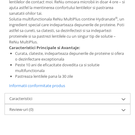
Cartier
Vogue
Armani Exchange
lentilelor de contact moi. ReNu omoara microbii in doar 4 ore – si
ajuta astfel la mentinerea confortului lentilelor si pastrarea
Miu Miu
Benetton
sanatatii ohilor tai.
BRANDURI POPULARE
Bergman Sun
®
Solutia multifunctionala ReNu MultiPlus contine Hydranate
, un
ingredient special care indeparteaza depunerile de proteine. Poti
Aria
Christie's
astfel sa cureti, sa clatesti, sa dezinfectezi si sa indepartezi
Armani Exchange
Mango Sun
proteinele si sa pastrezi lentilele cu un singur tip de solutie –
Baltica
Orange
ReNu MultiPlus.
Caracteristici Principale si Avantaje:
Benetton
Polar
Curata, clateste, indeparteaza depunerile de proteine si ofera
Bergman
Tonny Sun
o dezinfectare exceptionala
Carrera
TRATAMENT LENTILA
Peste 10 ani de eficacitate dovedita ca si solutie
multifunctionala
Chili & Co
Culoare uniforma
Pastreaza lentilele pana la 30 zile
Christie's
Oglinda
Informatii conformitate produs
Diesse
Polarizat
Hackett
Degrade
Caracteristici
Karen Millen
Review-uri
(0)
Luca
Mango
Nordik
Orange