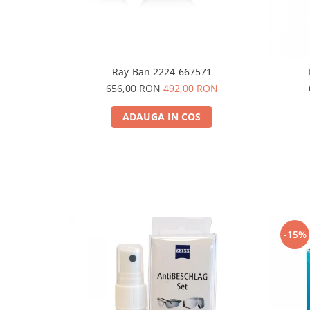
People
Polar
Pull & Bear
Tommy Hilfiger
Ray-Ban 2224-667571
656,00 RON
492,00 RON
Tonny
Vogue
ADAUGA IN COS
-15%