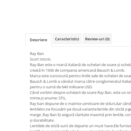
Guess
Jimmy Choo
People
Hugo Boss
Maui Jim
Persol
Jimmy Choo
Michael Kors
Polar
Michael Kors
Mont Blanc
Mont Blanc
Oakley
Pull&Bear
Caracteristici
Review-uri
(0)
Oakley
Persol
Descriere
Ray Ban
Persol
Ray-Ban
Saint Laurent
Ray Ban
Ralph
Silhouette
Scurt Istoric.
Scotch&Soda
Ray-Ban
Saint Laurent
Ray-Ban este o marcă italiană de ochelari de soare și ochel
Silhouette
Scotch & Soda
Swarovski
creată în 1936 de compania americană Bausch & Lomb.
Marca este cunoscută pentru liniile sale de ochelari de soar
Swarovski
Silhouette
Ted Baker
Bausch & Lomb a vândut marca către conglomeratul italian
Ted Baker
Tom Ford
Ted Baker
pentru o sumă de 640 milioane USD.
Când vorbim despre ochelarii de soare Ray Ban, este un sin
Tom Ford
Versace
Tom Ford
minte,și anume: STIL.
Versace
Vogue
Ray ban dispune de o matrice uimitoare de stiluri,dar cân
Tommy Hilfiger
Saint Laurent
Prada
lentilelor,ne focusăm pe două variante:lentile din sticlă și
p
Tonny
marge ,Ray Ban îți asigură claritate maximă prin lentile, co
Swarovski
Miu Miu
și durabilitate.
Versace
Prada
BRANDURI POPULARE
Lentilele de sticlă sunt de departe un must have.Ele furniz