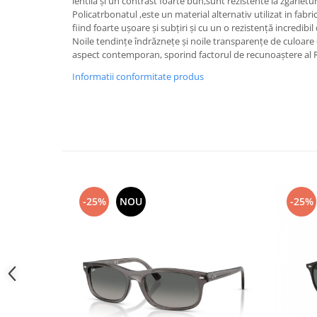
Cartier
lentilă și un contrast foarte bun,sunt rezistente la zgârietur
Vogue
Armani Exchange
Policatrbonatul ,este un material alternativ utilizat in fabri
Miu Miu
Benetton
fiind foarte ușoare și subțiri și cu un o rezistență incredibi
BRANDURI POPULARE
Bergman Sun
Noile tendințe îndrăznețe și noile transparențe de culoare
aspect contemporan, sporind factorul de recunoaștere al 
Aria
Christie's
Informatii conformitate produs
Armani Exchange
Mango Sun
Baltica
Orange
Benetton
Polar
Bergman
Tonny Sun
Carrera
TRATAMENT LENTILA
Chili & Co
Culoare uniforma
Christie's
Oglinda
-25%
NOU
-25%
Diesse
Polarizat
Hackett
Degrade
Karen Millen
Luca
Mango
Nordik
Orange