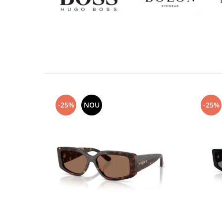
-25%
NOU
-25%