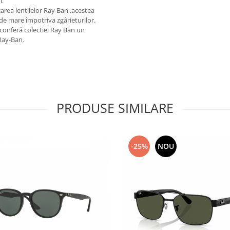
i.
carea lentilelor Ray Ban ,acestea
l de mare împotriva zgârieturilor.
 conferă colectiei Ray Ban un
Ray-Ban.
PRODUSE SIMILARE
-25%
NOU