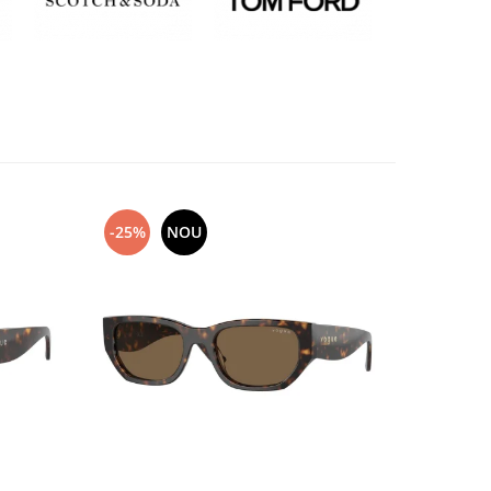
-25%
NOU
-25%