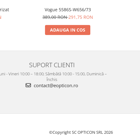
arizat
Vogue 5586S-W656/73
N
389,00 RON
291,75 RON
38
ADAUGA IN COS
SUPORT CLIENTI
uni - Vineri 10:00 – 18:00; Sâmbătă 10:00 - 15:00, Duminică –
Închis
contact@eopticon.ro
©Copyright SC OPTICON SRL 2026