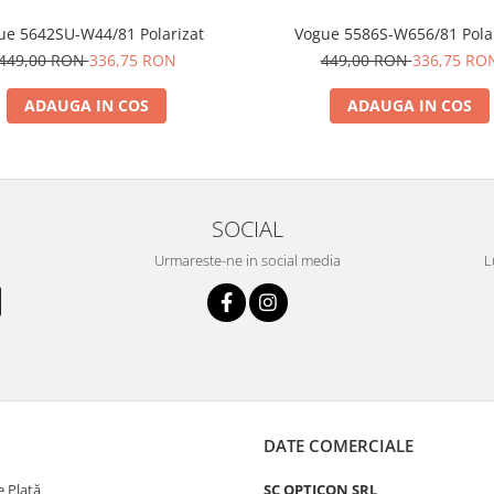
ue 5642SU-W44/81 Polarizat
Vogue 5586S-W656/81 Pol
449,00 RON
336,75 RON
449,00 RON
336,75 RO
ADAUGA IN COS
ADAUGA IN COS
SOCIAL
Urmareste-ne in social media
L
DATE COMERCIALE
 Plată
SC OPTICON SRL