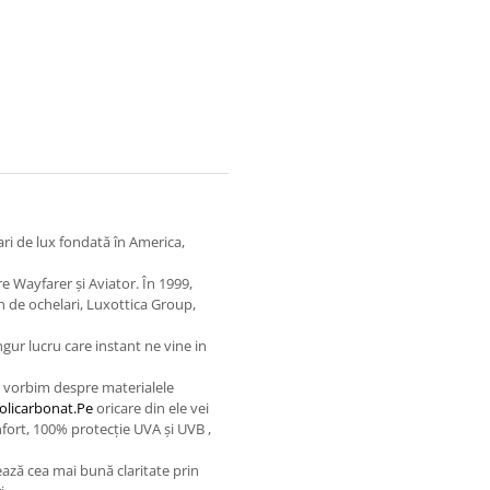
ari de lux fondată în America,
e Wayfarer și Aviator. În 1999,
 de ochelari, Luxottica Group,
gur lucru care instant ne vine in
d vorbim despre materialele
olicarbonat.Pe
oricare din ele vei
nfort, 100% protecție UVA și UVB ,
ează cea mai bună claritate prin