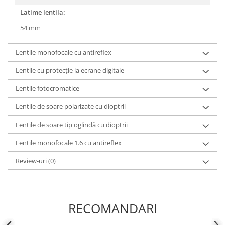
Latime lentila:
People
Polar
54 mm
Pull & Bear
Tommy Hilfiger
Lentile monofocale cu antireflex
Tonny
Lentile cu protecție la ecrane digitale
Vogue
Lentile fotocromatice
Lentile de soare polarizate cu dioptrii
Lentile de soare tip oglindă cu dioptrii
Lentile monofocale 1.6 cu antireflex
Review-uri
(0)
RECOMANDARI