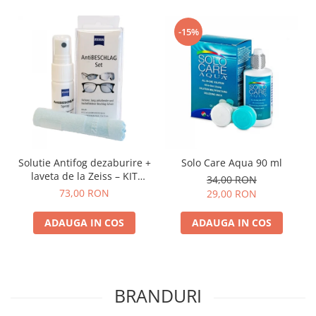
-15%
Solutie Antifog dezaburire +
Solo Care Aqua 90 ml
laveta de la Zeiss – KIT
34,00 RON
COMPLET
73,00 RON
29,00 RON
ADAUGA IN COS
ADAUGA IN COS
BRANDURI