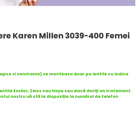
ere Karen Millen 3039-400 Femei
capse si semirame) se monteaza doar pe lentile cu indice
lentile Essilor, Zeiss sau Hoya sau dacă doriți un tratament
antul nostru vă stă la dispoziție la numărul de telefon