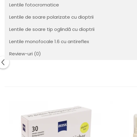
Orange
Lentile fotocromatice
People
Polar
Lentile de soare polarizate cu dioptrii
Pull & Bear
Lentile de soare tip oglindă cu dioptrii
Tommy Hilfiger
Tonny
Lentile monofocale 1.6 cu antireflex
Vogue
Review-uri
(0)