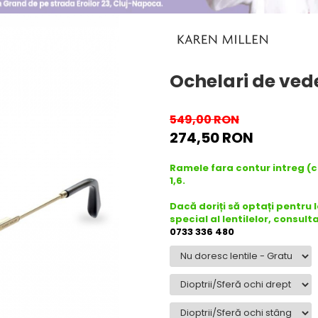
Ochelari de ved
549,00 RON
274,50 RON
Ramele fara contur intreg (
1,6.
Dacă doriți să optați pentru 
special al lentilelor, consult
0733 336 480