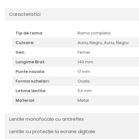
Cartier
Vogue
Armani Exchange
Miu Miu
Benetton
Caracteristici
BRANDURI POPULARE
Bergman Sun
Aria
Christie's
Tip de rama:
Rama completa
Armani Exchange
Mango Sun
Baltica
Orange
Culoare:
Auriu,
Negru,
Auriu, Negru
Benetton
Polar
Gen:
Femei
Bergman
Tonny Sun
Lungime Brat:
140 mm
Carrera
TRATAMENT LENTILA
Punte nazala:
17 mm
Chili & Co
Culoare uniforma
Forma ochelari:
Ovala
Christie's
Oglinda
Diesse
Latime lentila:
54 mm
Polarizat
Hackett
Degrade
Material:
Metal
Karen Millen
Luca
Lentile monofocale cu antireflex
Mango
Nordik
Lentile cu protecție la ecrane digitale