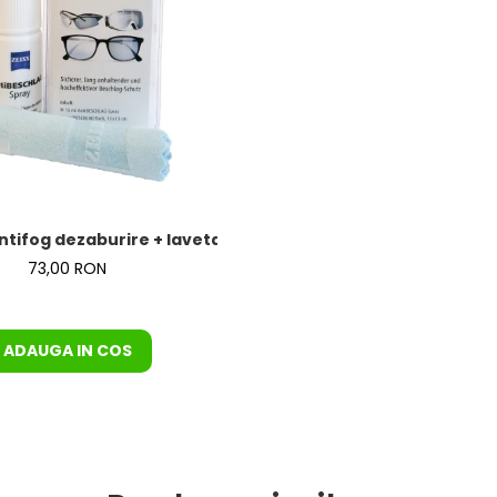
ntifog dezaburire + laveta de la Zeiss – KIT COMPLET
73,00 RON
ADAUGA IN COS