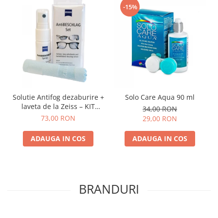
-15%
Solutie Antifog dezaburire +
Solo Care Aqua 90 ml
laveta de la Zeiss – KIT
34,00 RON
COMPLET
73,00 RON
29,00 RON
ADAUGA IN COS
ADAUGA IN COS
BRANDURI