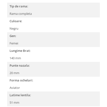
People
Tip de rama:
Polar
Rama completa
Pull & Bear
Culoare:
Tommy Hilfiger
Negru
Tonny
Gen:
Vogue
Femei
Lungime Brat:
140 mm
Punte nazala:
20 mm
Forma ochelari:
Aviator
Latime lentila:
51 mm