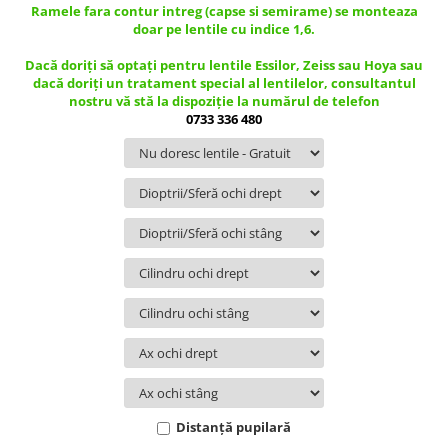
Guess
Jimmy Choo
Ramele fara contur intreg (capse si semirame) se monteaza
People
doar pe lentile cu indice 1,6.
Hugo Boss
Maui Jim
Persol
Jimmy Choo
Michael Kors
Dacă doriți să optați pentru lentile Essilor, Zeiss sau Hoya sau
Polar
dacă doriți un tratament special al lentilelor, consultantul
Michael Kors
Mont Blanc
nostru vă stă la dispoziție la numărul de telefon
Mont Blanc
Oakley
Pull&Bear
0733 336 480
Oakley
Persol
Ray Ban
Persol
Ray-Ban
Saint Laurent
Ralph
Silhouette
Scotch&Soda
Ray-Ban
Saint Laurent
Silhouette
Scotch & Soda
Swarovski
Swarovski
Silhouette
Ted Baker
Ted Baker
Tom Ford
Ted Baker
Tom Ford
Versace
Tom Ford
Versace
Vogue
Tommy Hilfiger
Saint Laurent
Prada
Tonny
Swarovski
Miu Miu
Versace
Prada
BRANDURI POPULARE
Distanță pupilară