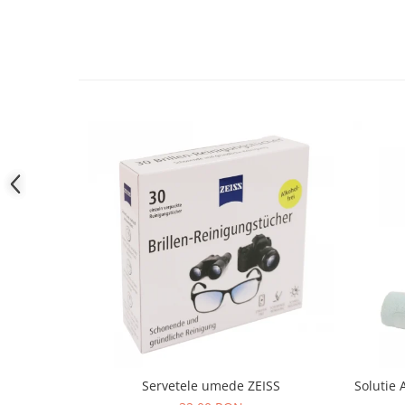
People
Polar
Pull & Bear
Tommy Hilfiger
Tonny
Vogue
Servetele umede ZEISS
Solutie 