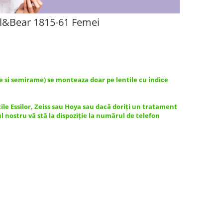
ll&Bear 1815-61 Femei
e si semirame) se monteaza doar pe lentile cu indice
tile Essilor, Zeiss sau Hoya sau dacă doriți un tratament
ul nostru vă stă la dispoziție la numărul de telefon