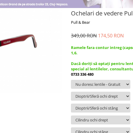
Ochelari de vedere Pu
Pull & Bear
349,00 RON
174,50 RON
Ramele fara contur intreg (caps
1,6.
Dacă doriți să optați pentru len
special al lentilelor, consultant
0733 336 480