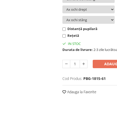
Distanță pupilară
Rețetă
IN STOC
Durata de livrare:
2-3 zile lucrăto
ADAUG
Cod Produs:
PBG-1815-61
Adauga la Favorite