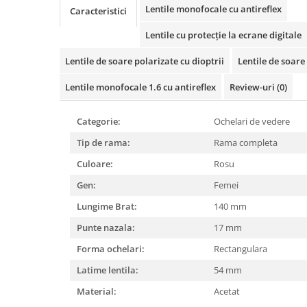
Cartier
Vogue
Armani Exchange
Lentile monofocale cu antireflex
Caracteristici
Miu Miu
Benetton
Lentile cu protecție la ecrane digitale
BRANDURI POPULARE
Bergman Sun
Aria
Christie's
Lentile de soare polarizate cu dioptrii
Lentile de soare 
Armani Exchange
Mango Sun
Lentile monofocale 1.6 cu antireflex
Review-uri
(0)
Baltica
Orange
Benetton
Polar
Categorie:
Ochelari de vedere
Bergman
Tonny Sun
Tip de rama:
Rama completa
Carrera
TRATAMENT LENTILA
Chili & Co
Culoare:
Rosu
Culoare uniforma
Christie's
Oglinda
Gen:
Femei
Diesse
Polarizat
Lungime Brat:
140 mm
Hackett
Degrade
Punte nazala:
17 mm
Karen Millen
Forma ochelari:
Rectangulara
Luca
Latime lentila:
54 mm
Mango
Nordik
Material:
Acetat
Orange