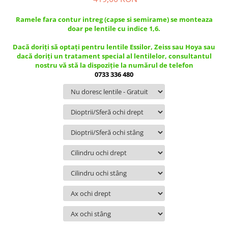
Guess
Jimmy Choo
People
Hugo Boss
Maui Jim
Ramele fara contur intreg (capse si semirame) se monteaza
Persol
doar pe lentile cu indice 1,6.
Jimmy Choo
Michael Kors
Polar
Michael Kors
Mont Blanc
Dacă doriți să optați pentru lentile Essilor, Zeiss sau Hoya sau
dacă doriți un tratament special al lentilelor, consultantul
Mont Blanc
Oakley
Pull&Bear
nostru vă stă la dispoziție la numărul de telefon
Oakley
Persol
Ray Ban
0733 336 480
Persol
Ray-Ban
Saint Laurent
Ralph
Silhouette
Scotch&Soda
Ray-Ban
Saint Laurent
Silhouette
Scotch & Soda
Swarovski
Swarovski
Silhouette
Ted Baker
Ted Baker
Tom Ford
Ted Baker
Tom Ford
Versace
Tom Ford
Versace
Vogue
Tommy Hilfiger
Saint Laurent
Prada
Tonny
Swarovski
Miu Miu
Versace
Prada
BRANDURI POPULARE