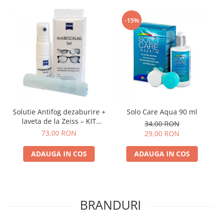
-15%
Solutie Antifog dezaburire +
Solo Care Aqua 90 ml
laveta de la Zeiss – KIT
34,00 RON
COMPLET
73,00 RON
29,00 RON
ADAUGA IN COS
ADAUGA IN COS
BRANDURI