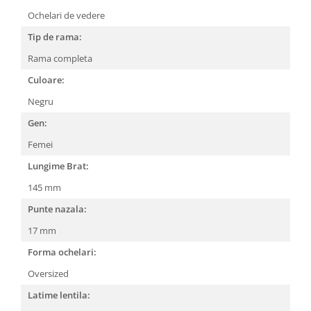
Ochelari de vedere
People
Polar
Tip de rama:
Pull & Bear
Rama completa
Tommy Hilfiger
Culoare:
Tonny
Negru
Vogue
Gen:
Femei
Lungime Brat:
145 mm
Punte nazala:
17 mm
Forma ochelari:
Oversized
Latime lentila: