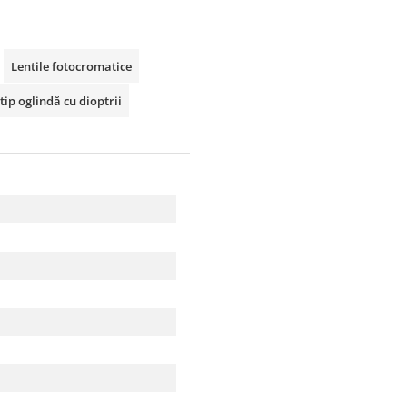
Lentile fotocromatice
tip oglindă cu dioptrii