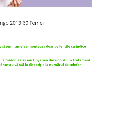
ango 2013-60 Femei
e si semirame) se monteaza doar pe lentile cu indice
tile Essilor, Zeiss sau Hoya sau dacă doriți un tratament
ul nostru vă stă la dispoziție la numărul de telefon