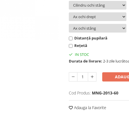
Distanță pupilară
Rețetă
IN STOC
Durata de livrare:
2-3 zile lucrăto
ADAUG
Cod Produs:
MNG-2013-60
Adauga la Favorite