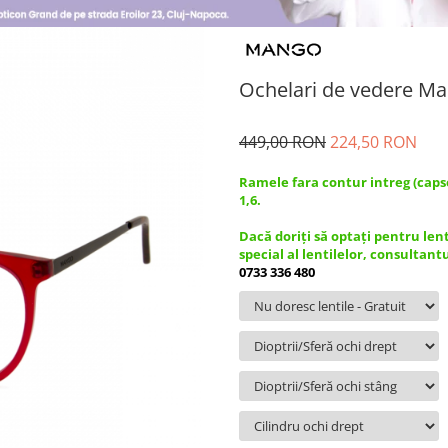
Ochelari de vedere M
449,00 RON
224,50 RON
Ramele fara contur intreg (caps
1,6.
Dacă doriți să optați pentru len
special al lentilelor, consultant
0733 336 480