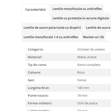
Cartier
Vogue
Armani Exchange
Miu Miu
Benetton
Lentile monofocale cu antireflex
Caracteristici
BRANDURI POPULARE
Bergman Sun
Lentile cu protecție la ecrane digitale
Aria
Christie's
Armani Exchange
Mango Sun
Lentile de soare polarizate cu dioptrii
Lentile de soare 
Baltica
Orange
Lentile monofocale 1.6 cu antireflex
Review-uri
(0)
Benetton
Polar
Bergman
Tonny Sun
Categorie:
Ochelari de vedere
Carrera
TRATAMENT LENTILA
Material:
Metal,
Acetat
Chili & Co
Culoare uniforma
Tip de rama:
Rama completa
Christie's
Oglinda
Diesse
Culoare:
Rosu
Polarizat
Hackett
Degrade
Gen:
Femei
Karen Millen
Lungime Brat:
145 mm
Luca
Punte nazala:
18 mm
Mango
Forma ochelari:
Ochi de pisica
Nordik
Orange
Latime lentila:
53 mm