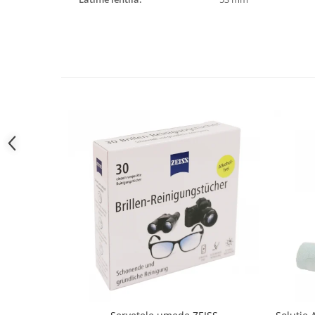
People
Polar
Pull & Bear
Tommy Hilfiger
Tonny
Vogue