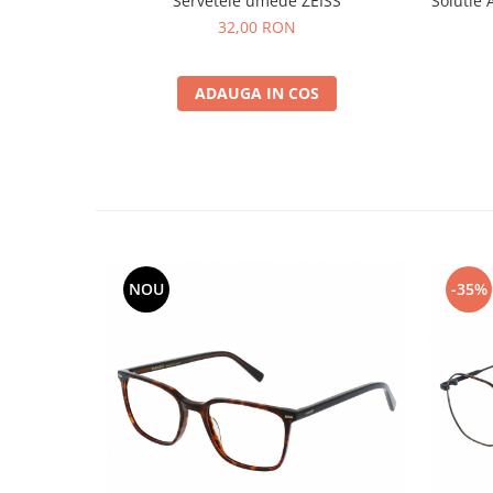
Servetele umede ZEISS
Solutie 
32,00 RON
ADAUGA IN COS
NOU
-35%