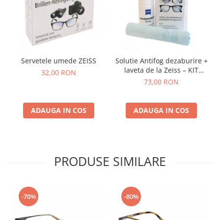
Servetele umede ZEISS
Solutie Antifog dezaburire +
laveta de la Zeiss – KIT
32,00 RON
COMPLET
73,00 RON
ADAUGA IN COS
ADAUGA IN COS
PRODUSE SIMILARE
-70%
-80%