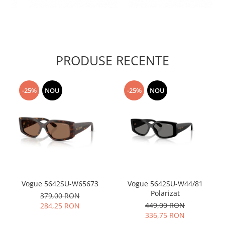
PRODUSE RECENTE
-25%
NOU
-25%
NOU
Vogue 5642SU-W65673
Vogue 5642SU-W44/81
Polarizat
379,00 RON
449,00 RON
284,25 RON
336,75 RON