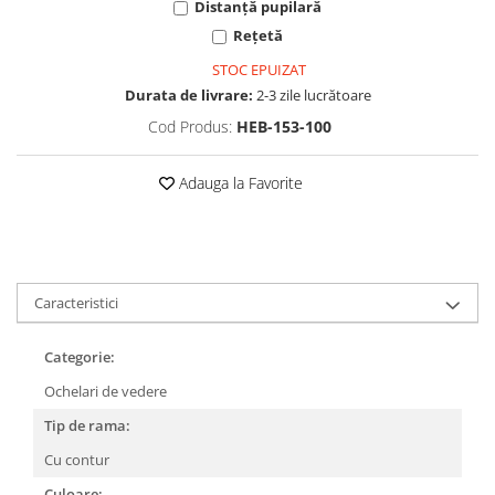
Cartier
Vogue
Armani Exchange
Distanță pupilară
Miu Miu
Benetton
Rețetă
BRANDURI POPULARE
Bergman Sun
STOC EPUIZAT
Aria
Christie's
Durata de livrare:
2-3 zile lucrătoare
Armani Exchange
Mango Sun
Cod Produs:
HEB-153-100
Baltica
Orange
Benetton
Polar
Adauga la Favorite
Bergman
Tonny Sun
Carrera
TRATAMENT LENTILA
Chili & Co
Culoare uniforma
Christie's
Oglinda
Caracteristici
Diesse
Polarizat
Hackett
Degrade
Categorie:
Karen Millen
Ochelari de vedere
Luca
Tip de rama:
Mango
Cu contur
Nordik
Culoare:
Orange