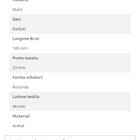
People
Maro
Polar
Gen:
Pull & Bear
Barbati
Tommy Hilfiger
Lungime Brat:
Tonny
145 mm
Vogue
Punte nazala:
23 mm
Forma ochelari:
Rotunda
Latime lentila:
46 mm
Material:
Acetat