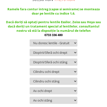
Guess
Jimmy Choo
People
Hugo Boss
Maui Jim
Ramele fara contur intreg (capse si semirame) se monteaza
Persol
doar pe lentile cu indice 1,6.
Jimmy Choo
Michael Kors
Polar
Michael Kors
Mont Blanc
Dacă doriți să optați pentru lentile Essilor, Zeiss sau Hoya sau
dacă doriți un tratament special al lentilelor, consultantul
Mont Blanc
Oakley
Pull&Bear
nostru vă stă la dispoziție la numărul de telefon
Oakley
Persol
Ray Ban
0733 336 480
Persol
Ray-Ban
Saint Laurent
Ralph
Silhouette
Scotch&Soda
Ray-Ban
Saint Laurent
Silhouette
Scotch & Soda
Swarovski
Swarovski
Silhouette
Ted Baker
Ted Baker
Tom Ford
Ted Baker
Tom Ford
Versace
Tom Ford
Versace
Vogue
Tommy Hilfiger
Saint Laurent
Prada
Tonny
Swarovski
Miu Miu
Versace
Prada
BRANDURI POPULARE