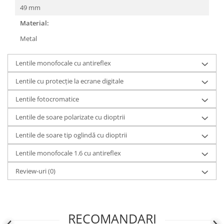
49 mm
People
Material:
Polar
Pull & Bear
Metal
Tommy Hilfiger
Lentile monofocale cu antireflex
Tonny
Vogue
Lentile cu protecție la ecrane digitale
Lentile fotocromatice
Lentile de soare polarizate cu dioptrii
Lentile de soare tip oglindă cu dioptrii
Lentile monofocale 1.6 cu antireflex
Review-uri
(0)
RECOMANDARI