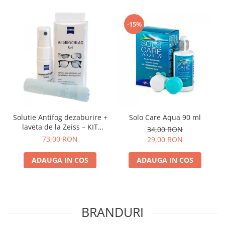
-15%
Solutie Antifog dezaburire +
Solo Care Aqua 90 ml
laveta de la Zeiss – KIT
34,00 RON
COMPLET
73,00 RON
29,00 RON
ADAUGA IN COS
ADAUGA IN COS
BRANDURI