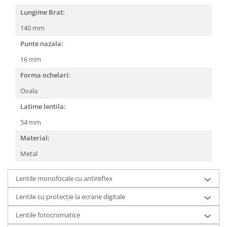
Lungime Brat:
People
Polar
140 mm
Pull & Bear
Punte nazala:
Tommy Hilfiger
16 mm
Tonny
Forma ochelari:
Vogue
Ovala
Latime lentila:
54 mm
Material:
Metal
Lentile monofocale cu antireflex
Lentile cu protecție la ecrane digitale
Lentile fotocromatice