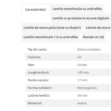
Cartier
Vogue
Armani Exchange
Miu Miu
Benetton
Lentile monofocale cu antireflex
Caracteristici
BRANDURI POPULARE
Bergman Sun
Lentile cu protecție la ecrane digitale
Aria
Christie's
Armani Exchange
Mango Sun
Lentile de soare polarizate cu dioptrii
Lentile de soare 
Baltica
Orange
Lentile monofocale 1.6 cu antireflex
Review-uri
(0)
Benetton
Polar
Bergman
Tonny Sun
Tip de rama:
Rama completa
Carrera
TRATAMENT LENTILA
Culoare:
Gri
Chili & Co
Culoare uniforma
Gen:
Unisex
Christie's
Oglinda
Diesse
Lungime Brat:
145 mm
Polarizat
Hackett
Degrade
Punte nazala:
17 mm
Karen Millen
Forma ochelari:
Rectangulara
Luca
Latime lentila:
54 mm
Mango
Material:
Acetat
Nordik
Orange