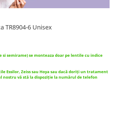
ca TR8904-6 Unisex
e si semirame) se monteaza doar pe lentile cu indice
tile Essilor, Zeiss sau Hoya sau dacă doriți un tratament
ul nostru vă stă la dispoziție la numărul de telefon