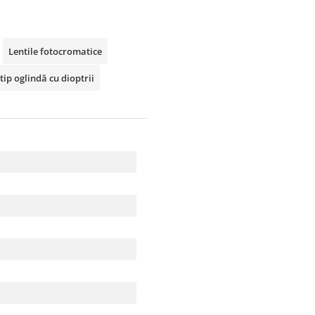
Lentile fotocromatice
tip oglindă cu dioptrii