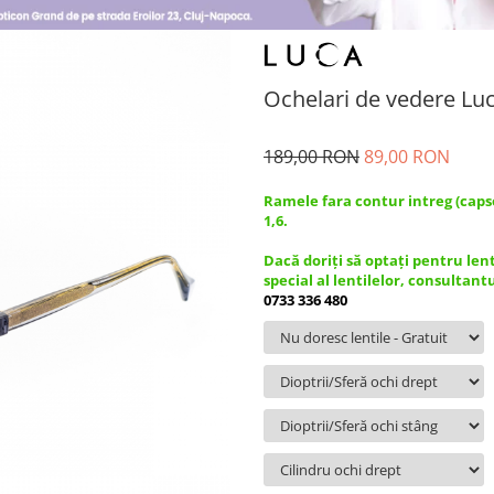
Ochelari de vedere Lu
189,00 RON
89,00 RON
Ramele fara contur intreg (caps
1,6.
Dacă doriți să optați pentru len
special al lentilelor, consultant
0733 336 480