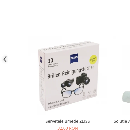
People
Polar
Pull & Bear
Tommy Hilfiger
Tonny
Vogue
Servetele umede ZEISS
Solutie 
32,00 RON