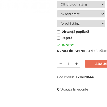
Distanță pupilară
Rețetă
IN STOC
Durata de livrare:
2-3 zile lucrăto
ADAUG
Cod Produs:
L-TR8904-6
Adauga la Favorite