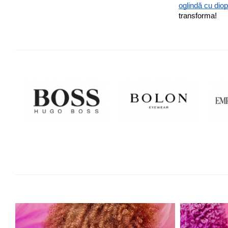
Orange
oglindă cu diopt
People
transforma!
Polar
Pull & Bear
Tommy Hilfiger
Tonny
Vogue