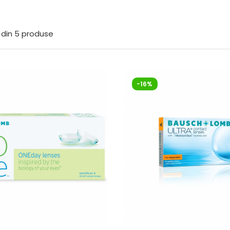
din
5
produse
-16%