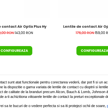
e contact Air Optix Plus Hydraglyde for Astigmatism 3 buc
Lentile de contact Air Op
0,00 RON
143,00 RON
176,00 RON
159,00 
CONFIGUREAZA
CONFIGUREAZ
ntact sunt atat functionale pentru corectarea vederii, dar pot fi si un 
ne la dispozitie o gama variata de lentile de contact cu dioptrii si lent
tact de calitate de la branduri precum Alcon, Bauch & Lomb, Johnson
e a-ti achizitiona viitoarele lentile de contact la preturi exceptionale d
rei sa te bucuri de o vedere perfecta si sa iti protejezi ochii de soare, 