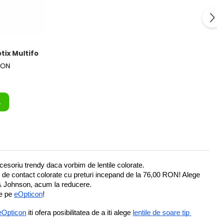
tix Multifocal 3 buc
RON
A
accesoriu trendy daca vorbim de lentile colorate.
ile de contact colorate cu preturi incepand de la 76,00 RON! Alege 
 & Johnson, acum la reducere.
e pe 
eOpticon
!
eOpticon
 iti ofera posibilitatea de a iti alege 
lentile de soare tip 