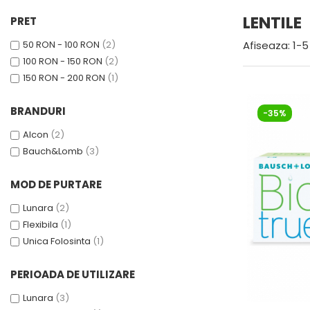
Dolce & Gabbana
Ovala
Rectangulara
Rectangulara
2 Saptamani
LENTILE
PRET
Emporio Armani
Oversized
Rotunda
Rotunda
Lunara
Rectangulara
Sport
Escada
50 RON - 100 RON
(2)
Afiseaza:
1-
5
LENTILE DE CONTACT COLORATE
Rotunda
BRANDURI DE TOP
100 RON - 150 RON
(2)
Gucci
Sport
150 RON - 200 RON
(1)
Alexander McQueen
Guess
Supradimensionata
Bolon
Hackett
BRANDURI
BRANDURI DE TOP
-35%
Bvlgari
Hugo Boss
Alcon
(2)
Alexander McQueen
Celine
Jimmy Choo
Bauch&Lomb
(3)
Bolon
Christian Lacroix
Bvlgari
Dior
Karen Millen
MOD DE PURTARE
Christian Lacroix
Dita
Luca
Dior
Dolce & Gabbana
Lunara
(2)
Mango
Flexibila
(1)
Dita
Emporio Armani
Michael Kors
Unica Folosinta
(1)
Dolce & Gabbana
Gucci
Nordik
Emporio Armani
Guess
PERIOADA DE UTILIZARE
Furla
Hugo Boss
Oakley
Gucci
Karen Millen
Lunara
(3)
Orange