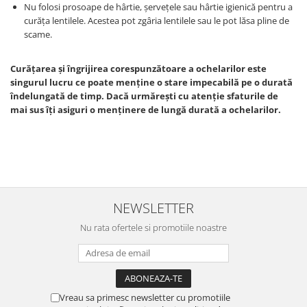
Nu folosi prosoape de hârtie, șervețele sau hârtie igienică pentru a
People
curăța lentilele. Acestea pot zgâria lentilele sau le pot lăsa pline de
scame.
Polar
Pull & Bear
Curățarea și îngrijirea corespunzătoare a ochelarilor este
Tommy Hilfiger
singurul lucru ce poate menține o stare impecabilă pe o durată
Tonny
îndelungată de timp. Dacă urmărești cu atenție sfaturile de
Vogue
mai sus îți asiguri o menținere de lungă durată a ochelarilor.
NEWSLETTER
Nu rata ofertele si promotiile noastre
Vreau sa primesc newsletter cu promotiile