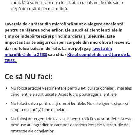
Cartier
Vogue
Armani Exchange
curat, fără scame, care nu a fost tratat cu balsam de rufe sau o
Miu Miu
cârpă de curățat din microfibră.
Benetton
BRANDURI POPULARE
Bergman Sun
Lavetele de curățat din microfibră sunt o alegere excelentă
Aria
Christie's
pentru curățarea ochelarilor. Ele usucă eficient lentilele în
Armani Exchange
Mango Sun
timp ce îndepărtează și prind murdăria și uleiurile. Este
Baltica
Orange
important să te asiguri că speli cârpele din microfibră frecvent,
dar nu folosi balsam de rufe. La noi poți găși
lavetă din
Benetton
Polar
microfibră de la ZEISS
sau chiar
Kit-ul complet de curățare de la
Bergman
Tonny Sun
ZEISS.
Carrera
TRATAMENT LENTILA
Chili & Co
Ce să NU faci:
Culoare uniforma
Christie's
Oglinda
Nu folosi articole vestimentare pentru a-ți curăța ochelarii, mai ales
Diesse
Polarizat
când lentilele sunt uscate. Acest lucru poate zgâria lentilele.
Hackett
Degrade
Nu folosi saliva pentru a-ți umezi lentilele. Nu este igienic și pur și
Karen Millen
simplu nu curăță bine ochelarii.
Luca
Nu folosi detergenți de uz casnic pentru sticlă sau suprafețe. Aceste
Mango
produse au ingrediente care pot deteriora lentilele și straturile de
Nordik
protecție ale ochelarilor.
Orange