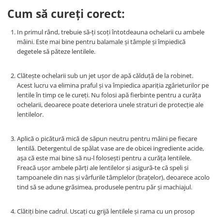
Guess
Jimmy Choo
People
Cum să cureți corect:
Hugo Boss
Maui Jim
Persol
Jimmy Choo
Michael Kors
In primul rând, trebuie să-ți scoți întotdeauna ochelarii cu ambele
Polar
Michael Kors
Mont Blanc
mâini. Este mai bine pentru balamale și tâmple și împiedică
degetele să păteze lentilele.
Mont Blanc
Oakley
Pull&Bear
Oakley
Persol
Ray Ban
Clătește ochelarii sub un jet ușor de apă călduță de la robinet.
Persol
Ray-Ban
Saint Laurent
Acest lucru va elimina praful și va împiedica apariția zgârieturilor pe
Ralph
Silhouette
lentile în timp ce le cureți. Nu folosi apă fierbinte pentru a curăța
Scotch&Soda
Ray-Ban
Saint Laurent
ochelarii, deoarece poate deteriora unele straturi de protecție ale
Silhouette
lentilelor.
Scotch & Soda
Swarovski
Swarovski
Silhouette
Ted Baker
Aplică o picătură mică de săpun neutru pentru mâini pe fiecare
Ted Baker
Tom Ford
Ted Baker
lentilă. Detergentul de spălat vase are de obicei ingrediente acide,
Tom Ford
Versace
așa că este mai bine să nu-l folosești pentru a curăța lentilele.
Tom Ford
Versace
Vogue
Freacă ușor ambele părți ale lentilelor și asigură-te că speli și
Tommy Hilfiger
tampoanele din nas și vârfurile tâmplelor (brațelor), deoarece acolo
Saint Laurent
Prada
tind să se adune grăsimea, produsele pentru păr și machiajul.
Tonny
Swarovski
Miu Miu
Versace
Prada
BRANDURI POPULARE
Clătiți bine cadrul. Uscați cu grijă lentilele și rama cu un prosop