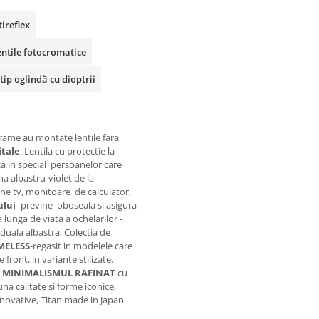
ireflex
entile fotocromatice
tip oglindă cu dioptrii
rame au montate lentile fara
itale
. Lentila cu protectie la
za in special persoanelor care
na albastru-violet de la
ane tv, monitoare de calculator,
ului
-previne oboseala si asigura
lunga de viata a ochelarilor -
duala albastra. Colectia de
MELESS
-regasit in modelele care
ront, in variante stilizate.
a
MINIMALISMUL RAFINAT
cu
a calitate si forme iconice,
innovative, Titan made in Japan