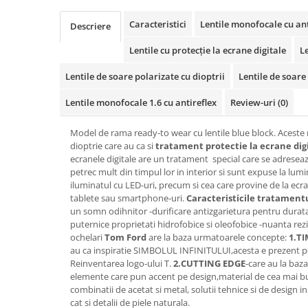
Cartier
Vogue
Armani Exchange
Miu Miu
Benetton
Caracteristici
Lentile monofocale cu ant
Descriere
BRANDURI POPULARE
Bergman Sun
Lentile cu protecție la ecrane digitale
L
Aria
Christie's
Armani Exchange
Mango Sun
Lentile de soare polarizate cu dioptrii
Lentile de soare 
Baltica
Orange
Lentile monofocale 1.6 cu antireflex
Review-uri
(0)
Benetton
Polar
Bergman
Tonny Sun
Model de rama ready-to wear cu lentile blue block. Aceste 
dioptrie care au ca si
tratament protectie la ecrane dig
Carrera
TRATAMENT LENTILA
ecranele digitale are un tratament special care se adresea
Chili & Co
Culoare uniforma
petrec mult din timpul lor in interior si sunt expuse la lumi
Christie's
iluminatul cu LED-uri, precum si cea care provine de la ecr
Oglinda
tablete sau smartphone-uri.
Caracteristicile tratament
Diesse
Polarizat
un somn odihnitor -durificare antizgarietura pentru durata 
Hackett
Degrade
puternice proprietati hidrofobice si oleofobice -nuanta rezi
Karen Millen
ochelari
Tom Ford
are la baza urmatoarele concepte:
1.TI
au ca inspiratie SIMBOLUL INFINITULUI,acesta e prezent pe f
Luca
Reinventarea logo-ului T.
2.CUTTING EDGE
-care au la baz
Mango
elemente care pun accent pe design,material de cea mai bun
Nordik
combinatii de acetat si metal, solutii tehnice si de design 
cat si detalii de piele naturala.
Orange