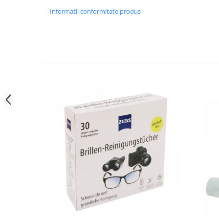
Informatii conformitate produs
People
Polar
Pull & Bear
Tommy Hilfiger
Tonny
Vogue