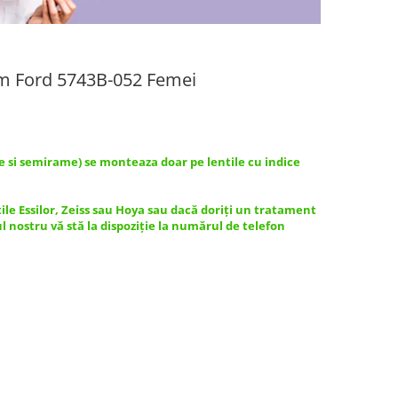
om Ford 5743B-052 Femei
e si semirame) se monteaza doar pe lentile cu indice
tile Essilor, Zeiss sau Hoya sau dacă doriți un tratament
ul nostru vă stă la dispoziție la numărul de telefon