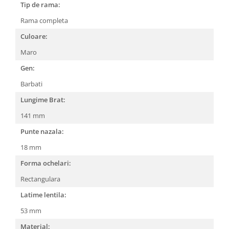
Tip de rama:
People
Rama completa
Polar
Culoare:
Pull & Bear
Maro
Tommy Hilfiger
Tonny
Gen:
Vogue
Barbati
Lungime Brat:
141 mm
Punte nazala:
18 mm
Forma ochelari:
Rectangulara
Latime lentila:
53 mm
Material: