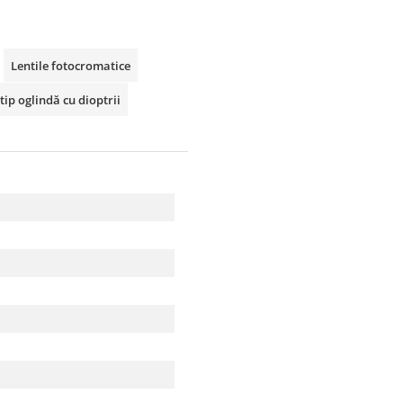
Lentile fotocromatice
tip oglindă cu dioptrii