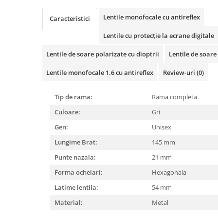
Cartier
Vogue
Armani Exchange
Miu Miu
Benetton
Lentile monofocale cu antireflex
Caracteristici
BRANDURI POPULARE
Bergman Sun
Lentile cu protecție la ecrane digitale
Aria
Christie's
Armani Exchange
Mango Sun
Lentile de soare polarizate cu dioptrii
Lentile de soare 
Baltica
Orange
Lentile monofocale 1.6 cu antireflex
Review-uri
(0)
Benetton
Polar
Bergman
Tonny Sun
Tip de rama:
Rama completa
Carrera
TRATAMENT LENTILA
Culoare:
Gri
Chili & Co
Culoare uniforma
Gen:
Unisex
Christie's
Oglinda
Diesse
Lungime Brat:
145 mm
Polarizat
Hackett
Degrade
Punte nazala:
21 mm
Karen Millen
Forma ochelari:
Hexagonala
Luca
Latime lentila:
54 mm
Mango
Material:
Metal
Nordik
Orange