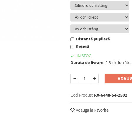
Distanță pupilară
Rețetă
IN STOC
Durata de livrare:
2-3 zile lucrăto
ADAUG
Cod Produs:
RX-6448-54-2502
Adauga la Favorite