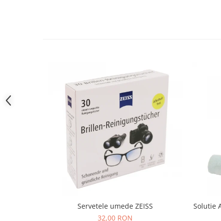
People
Polar
Pull & Bear
Tommy Hilfiger
Tonny
Vogue
Servetele umede ZEISS
Solutie 
32,00 RON