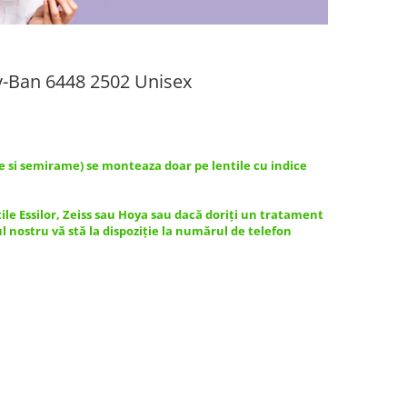
y-Ban 6448 2502 Unisex
e si semirame) se monteaza doar pe lentile cu indice
tile Essilor, Zeiss sau Hoya sau dacă doriți un tratament
ul nostru vă stă la dispoziție la numărul de telefon