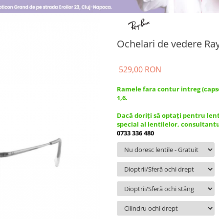
Ochelari de vedere Ra
529,00 RON
Ramele fara contur intreg (caps
1,6.
Dacă doriți să optați pentru len
special al lentilelor, consultant
0733 336 480