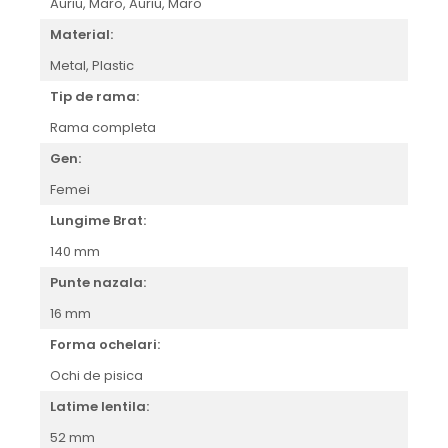
Orange
Auriu,
Maro,
Auriu, Maro
People
Material:
Polar
Metal,
Plastic
Pull & Bear
Tip de rama:
Tommy Hilfiger
Rama completa
Tonny
Vogue
Gen:
Femei
Lungime Brat:
140 mm
Punte nazala:
16 mm
Forma ochelari:
Ochi de pisica
Latime lentila:
52 mm