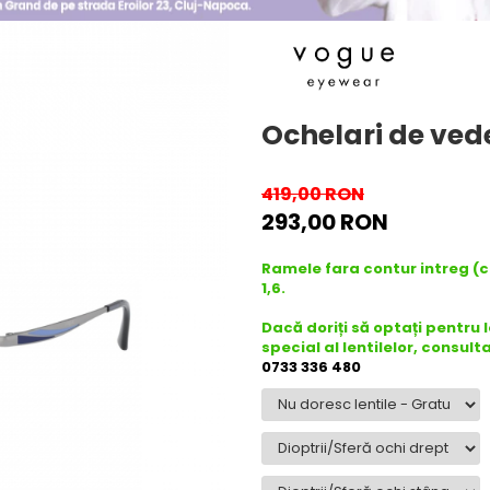
Ochelari de ved
419,00 RON
293,00 RON
Ramele fara contur intreg (
1,6.
Dacă doriți să optați pentru 
special al lentilelor, consult
0733 336 480