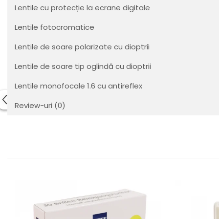
Orange
Lentile cu protecție la ecrane digitale
People
Polar
Lentile fotocromatice
Pull & Bear
Lentile de soare polarizate cu dioptrii
Tommy Hilfiger
Tonny
Lentile de soare tip oglindă cu dioptrii
Vogue
Lentile monofocale 1.6 cu antireflex
Review-uri
(0)