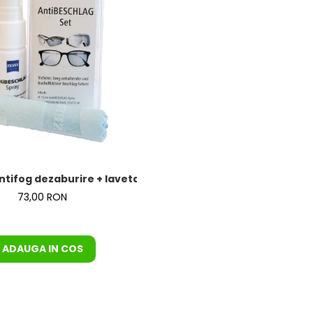
ntifog dezaburire + laveta de la Zeiss – KIT COMPLET
73,00 RON
ADAUGA IN COS