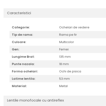
Cartier
Vogue
Armani Exchange
Miu Miu
Benetton
BRANDURI POPULARE
Caracteristici
Bergman Sun
Aria
Christie's
Armani Exchange
Mango Sun
Categorie:
Ochelari de vedere
Baltica
Orange
Tip de rama:
Rama pe fir
Benetton
Polar
Culoare:
Multicolor
Bergman
Tonny Sun
Gen:
Femei
Carrera
TRATAMENT LENTILA
Lungime Brat:
135 mm
Chili & Co
Culoare uniforma
Christie's
Punte nazala:
18 mm
Oglinda
Diesse
Polarizat
Forma ochelari:
Ochi de pisica
Hackett
Degrade
Latime lentila:
53 mm
Karen Millen
Material:
Metal
Luca
Mango
Nordik
Lentile monofocale cu antireflex