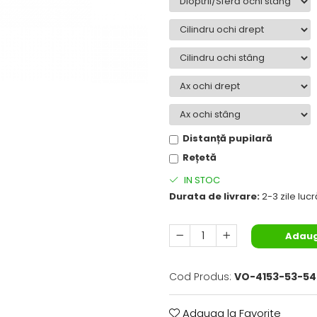
Distanță pupilară
Rețetă
IN STOC
Durata de livrare:
2-3 zile luc
Adaug
Cod Produs:
VO-4153-53-54
Adauga la Favorite