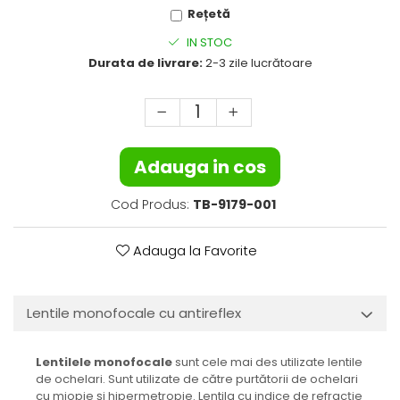
Cartier
Vogue
Armani Exchange
Rețetă
Miu Miu
Benetton
IN STOC
BRANDURI POPULARE
Bergman Sun
Durata de livrare:
2-3 zile lucrătoare
Aria
Christie's
Armani Exchange
Mango Sun
Baltica
Orange
Benetton
Polar
Adauga in cos
Bergman
Tonny Sun
Carrera
TRATAMENT LENTILA
Cod Produs:
TB-9179-001
Chili & Co
Culoare uniforma
Christie's
Oglinda
Adauga la Favorite
Diesse
Polarizat
Hackett
Degrade
Karen Millen
Lentile monofocale cu antireflex
Luca
Mango
Lentilele monofocale
sunt cele mai des utilizate lentile
Nordik
de ochelari. Sunt utilizate de către purtătorii de ochelari
cu miopie și hipermetropie. Lentila cu indice de refracție