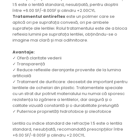
Orange
1.5 este o lentilă standard, nesubțiată, pentru dioptrii
People
între +6.00 SF/-8.00SF și cilindru +2.00CYL.
Polar
Tratamentul antireflex
este un polimer care se
aplică ori pe suprafața convexă, ori pe ambele
Pull & Bear
suprafețe ale lentilei. Rolul tratamentului este de a bloca
Tommy Hilfiger
reflexia luminii pe suprafața lentilei, obținându-se o
imagine mai clară și mai odihnitoare.
Tonny
Vogue
Avantaje:
✓ Oferă claritate vederii
✓ Transparență
✓ Reduce reflexiile deranjante provenite de la lumina
artificială
✓ Tratament de durificare: deosebit de important pentru
lentilele de ochelari din plastic. Tratamentele speciale
cu un strat dur potrivit materialului nu numai că sporesc
rezistența la zgâriere a lentilelor, dar asigură și o
calitate vizuală constantă și o durabilitate prelungită
✓ Puternice proprietăți hidrofobice și oleofobice
Lentila cu indice standard de refracție 1.5 este o lentila
standard, nesubțiată, recomandată prescripțiilor între
+6.00 SF/-8.00SF și cilindru +2.00CYL.